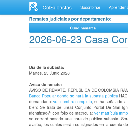
Ir
ColSubastas
Suscribirse
Aprender a
al
contenido
Remates judiciales por departamento:
principal
Cundinamarca
2026-06-23 Casa Conj
Día de la subasta:
Martes, 23 Junio 2026
Aviso de remate:
AVISO DE REMATE. REPÚBLICA DE COLOMBIA RAM
Banco Popular donde se hará la subasta pública
HACE
demandado:
ver nombre completo
, se ha señalado la
bien: Se trata de un(a) Conjunto Portal De San 
identificad@ con folio de matrícula:
ver matrícula inmob
se cerrará pasada una hora de pública subasta. Ser
avalúo, los cuales serán consignados en la cuenta de 