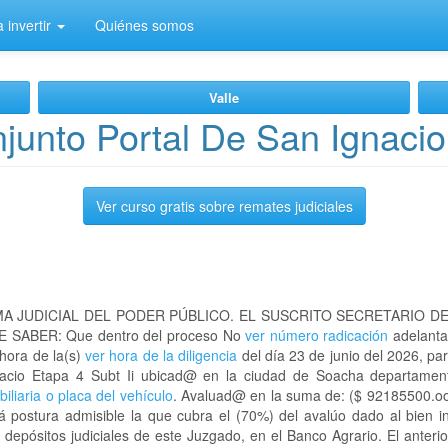
 invertir
Quiénes somos
Valle
unto Portal De San Ignacio 
Ver curso gratis sobre remates judiciales
A JUDICIAL DEL PODER PÚBLICO. EL SUSCRITO SECRETARIO D
 SABER: Que dentro del proceso No
ver número radicación
adelanta
 hora de la(s)
ver hora de la diligencia
del día 23 de junio del 2026, par
Ignacio Etapa 4 Subt Ii ubicad@ en la ciudad de Soacha departa
iliaria o placa del vehículo
. Avaluad@ en la suma de: ($ 92185500.oo).
á postura admisible la que cubra el (70%) del avalúo dado al bien i
depósitos judiciales de este Juzgado, en el Banco Agrario. El anteri