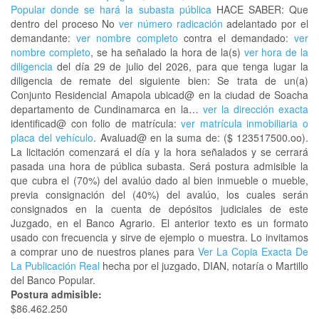
Popular donde se hará la subasta pública
HACE SABER: Que
dentro del proceso No
ver número radicación
adelantado por el
demandante:
ver nombre completo
contra el demandado:
ver
nombre completo
, se ha señalado la hora de la(s)
ver hora de la
diligencia
del día 29 de julio del 2026, para que tenga lugar la
diligencia de remate del siguiente bien: Se trata de un(a)
Conjunto Residencial Amapola ubicad@ en la ciudad de Soacha
departamento de Cundinamarca en la…
ver la dirección exacta
identificad@ con folio de matrícula:
ver matrícula inmobiliaria o
placa del vehículo
. Avaluad@ en la suma de: ($ 123517500.oo).
La licitación comenzará el día y la hora señalados y se cerrará
pasada una hora de pública subasta. Será postura admisible la
que cubra el (70%) del avalúo dado al bien inmueble o mueble,
previa consignación del (40%) del avalúo, los cuales serán
consignados en la cuenta de depósitos judiciales de este
Juzgado, en el Banco Agrario. El anterior texto es un formato
usado con frecuencia y sirve de ejemplo o muestra. Lo invitamos
a comprar uno de nuestros planes para
Ver La Copia Exacta De
La Publicación Real
hecha por el juzgado, DIAN, notaría o Martillo
del Banco Popular.
Postura admisible:
$86.462.250