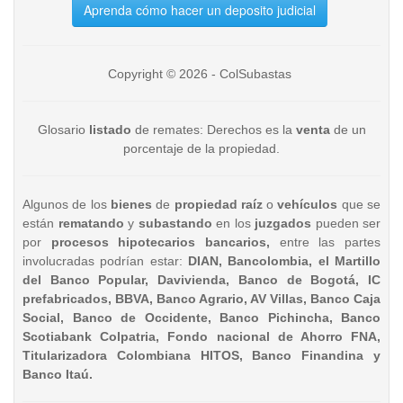
Aprenda cómo hacer un deposito judicial
Copyright © 2026 - ColSubastas
Glosario
listado
de remates: Derechos es la
venta
de un
porcentaje de la propiedad.
Algunos de los
bienes
de
propiedad raíz
o
vehículos
que se
están
rematando
y
subastando
en los
juzgados
pueden ser
por
procesos hipotecarios bancarios,
entre las partes
involucradas podrían estar:
DIAN, Bancolombia, el Martillo
del Banco Popular, Davivienda, Banco de Bogotá, IC
prefabricados, BBVA, Banco Agrario, AV Villas, Banco Caja
Social, Banco de Occidente, Banco Pichincha, Banco
Scotiabank Colpatria, Fondo nacional de Ahorro FNA,
Titularizadora Colombiana HITOS, Banco Finandina y
Banco Itaú.