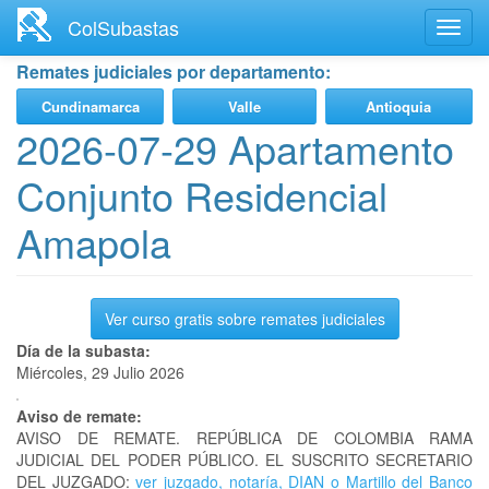
Ir
ColSubastas
Toggl
al
navig
contenido
Remates judiciales por departamento:
principal
Cundinamarca
Valle
Antioquia
2026-07-29 Apartamento
Conjunto Residencial
Amapola
Ver curso gratis sobre remates judiciales
Día de la subasta:
Miércoles, 29 Julio 2026
Aviso de remate:
AVISO DE REMATE. REPÚBLICA DE COLOMBIA RAMA
JUDICIAL DEL PODER PÚBLICO. EL SUSCRITO SECRETARIO
DEL JUZGADO:
ver juzgado, notaría, DIAN o Martillo del Banco