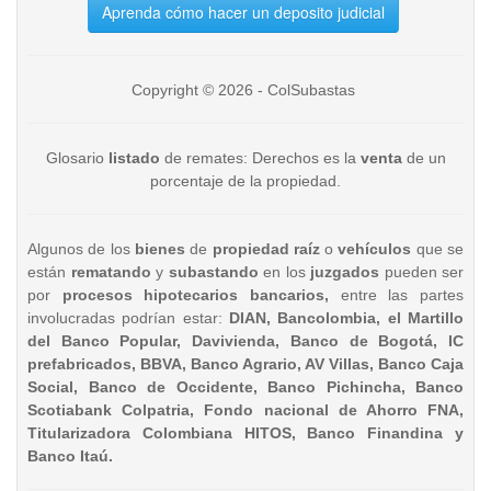
Aprenda cómo hacer un deposito judicial
Copyright © 2026 - ColSubastas
Glosario
listado
de remates: Derechos es la
venta
de un
porcentaje de la propiedad.
Algunos de los
bienes
de
propiedad raíz
o
vehículos
que se
están
rematando
y
subastando
en los
juzgados
pueden ser
por
procesos hipotecarios bancarios,
entre las partes
involucradas podrían estar:
DIAN, Bancolombia, el Martillo
del Banco Popular, Davivienda, Banco de Bogotá, IC
prefabricados, BBVA, Banco Agrario, AV Villas, Banco Caja
Social, Banco de Occidente, Banco Pichincha, Banco
Scotiabank Colpatria, Fondo nacional de Ahorro FNA,
Titularizadora Colombiana HITOS, Banco Finandina y
Banco Itaú.