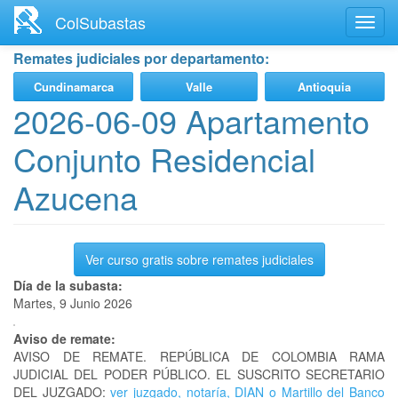
Ir
ColSubastas
Toggl
al
navig
contenido
Remates judiciales por departamento:
principal
Cundinamarca
Valle
Antioquia
2026-06-09 Apartamento
Conjunto Residencial
Azucena
Ver curso gratis sobre remates judiciales
Día de la subasta:
Martes, 9 Junio 2026
Aviso de remate:
AVISO DE REMATE. REPÚBLICA DE COLOMBIA RAMA
JUDICIAL DEL PODER PÚBLICO. EL SUSCRITO SECRETARIO
DEL JUZGADO:
ver juzgado, notaría, DIAN o Martillo del Banco