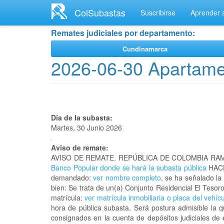
Ir
ColSubastas
Suscribirse
Aprender a
al
contenido
Remates judiciales por departamento:
principal
Cundinamarca
2026-06-30 Apartamen
Día de la subasta:
Martes, 30 Junio 2026
Aviso de remate:
AVISO DE REMATE. REPÚBLICA DE COLOMBIA RAM
Banco Popular donde se hará la subasta pública
HACE
demandado:
ver nombre completo
, se ha señalado la
bien: Se trata de un(a) Conjunto Residencial El Tes
matrícula:
ver matrícula inmobiliaria o placa del vehíc
hora de pública subasta. Será postura admisible la 
consignados en la cuenta de depósitos judiciales de 