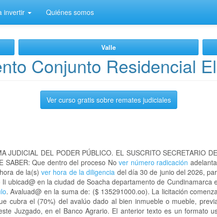
 invertir
Quiénes somos
Valle
to Conjunto Residencial El 
Ver curso gratis sobre remates judiciales
A JUDICIAL DEL PODER PÚBLICO. EL SUSCRITO SECRETARIO D
 SABER: Que dentro del proceso No
ver número radicación
adelanta
 hora de la(s)
ver hora de la diligencia
del día 30 de junio del 2026, par
oro Ii ubicad@ en la ciudad de Soacha departamento de Cundinamarca
ulo
. Avaluad@ en la suma de: ($ 135291000.oo). La licitación comenza
que cubra el (70%) del avalúo dado al bien inmueble o mueble, previa
este Juzgado, en el Banco Agrario. El anterior texto es un formato 