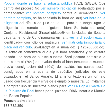
Popular donde se hará la subasta pública
HACE SABER: Que
dentro del proceso No
ver número radicación
adelantado por el
demandante:
ver nombre completo
contra el demandado:
ver
nombre completo
, se ha señalado la hora de la(s)
ver hora de la
diligencia
del día 15 de julio del 2026, para que tenga lugar la
diligencia de remate del siguiente bien: Se trata de un(a)
Conjunto Residencial Girasol ubicad@ en la ciudad de Soacha
departamento de Cundinamarca en la…
ver la dirección exacta
identificad@ con folio de matrícula:
ver matrícula inmobiliaria o
placa del vehículo
. Avaluad@ en la suma de: ($ 126760500.oo).
La licitación comenzará el día y la hora señalados y se cerrará
pasada una hora de pública subasta. Será postura admisible la
que cubra el (70%) del avalúo dado al bien inmueble o mueble,
previa consignación del (40%) del avalúo, los cuales serán
consignados en la cuenta de depósitos judiciales de este
Juzgado, en el Banco Agrario. El anterior texto es un formato
usado con frecuencia y sirve de ejemplo o muestra. Lo invitamos
a comprar uno de nuestros planes para
Ver La Copia Exacta De
La Publicación Real
hecha por el juzgado, DIAN, notaría o Martillo
del Banco Popular.
Postura admisible:
$88.732.350