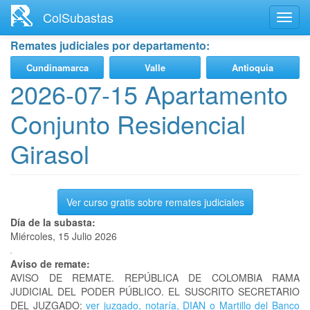
Ir
ColSubastas
Toggl
al
navig
contenido
Remates judiciales por departamento:
principal
Cundinamarca
Valle
Antioquia
2026-07-15 Apartamento
Conjunto Residencial
Girasol
Ver curso gratis sobre remates judiciales
Día de la subasta:
Miércoles, 15 Julio 2026
Aviso de remate:
AVISO DE REMATE. REPÚBLICA DE COLOMBIA RAMA
JUDICIAL DEL PODER PÚBLICO. EL SUSCRITO SECRETARIO
DEL JUZGADO:
ver juzgado, notaría, DIAN o Martillo del Banco