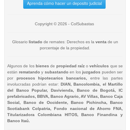
Aprenda cómo hacer un deposito judicial
Copyright © 2026 - ColSubastas
Glosario
listado
de remates: Derechos es la
venta
de un
porcentaje de la propiedad.
Algunos de los
bienes
de
propiedad raíz
o
vehículos
que se
están
rematando
y
subastando
en los
juzgados
pueden ser
por
procesos hipotecarios bancarios,
entre las partes
involucradas podrían estar:
DIAN, Bancolombia, el Martillo
del Banco Popular, Davivienda, Banco de Bogotá, IC
prefabricados, BBVA, Banco Agrario, AV Villas, Banco Caja
Social, Banco de Occidente, Banco Pichincha, Banco
Scotiabank Colpatria, Fondo nacional de Ahorro FNA,
Titularizadora Colombiana HITOS, Banco Finandina y
Banco Itaú.