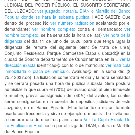
JUDICIAL DEL PODER PÚBLICO. EL SUSCRITO SECRETARIO
DEL JUZGADO:
ver juzgado, notaría, DIAN o Martillo del Banco
Popular donde se hará la subasta pública
HACE SABER: Que
dentro del proceso No
ver número radicación
adelantado por el
demandante:
ver nombre completo
contra el demandado:
ver
nombre completo
, se ha señalado la hora de la(s)
ver hora de la
diligencia
del día 11 de junio del 2026, para que tenga lugar la
diligencia de remate del siguiente bien: Se trata de un(a)
Conjunto Residencial Parque Campestre Etapa 6 ubicad@ en la
ciudad de Soacha departamento de Cundinamarca en la…
ver la
dirección exacta
identificad@ con folio de matrícula:
ver matrícula
inmobiliaria o placa del vehículo
. Avaluad@ en la suma de: ($
75512037.oo). La licitación comenzará el día y la hora señalados
y se cerrará pasada una hora de pública subasta. Será postura
admisible la que cubra el (70%) del avalúo dado al bien inmueble
o mueble, previa consignación del (40%) del avalúo, los cuales
serán consignados en la cuenta de depósitos judiciales de este
Juzgado, en el Banco Agrario. El anterior texto es un formato
usado con frecuencia y sirve de ejemplo o muestra. Lo invitamos
a comprar uno de nuestros planes para
Ver La Copia Exacta De
La Publicación Real
hecha por el juzgado, DIAN, notaría o Martillo
del Banco Popular.