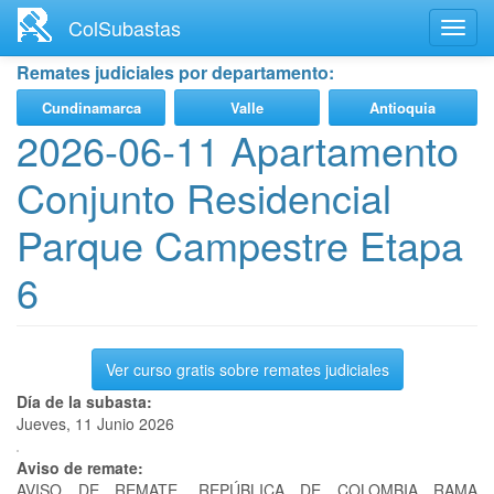
Ir
ColSubastas
Toggl
al
navig
contenido
Remates judiciales por departamento:
principal
Cundinamarca
Valle
Antioquia
2026-06-11 Apartamento
Conjunto Residencial
Parque Campestre Etapa
6
Ver curso gratis sobre remates judiciales
Día de la subasta:
Jueves, 11 Junio 2026
Aviso de remate:
AVISO DE REMATE. REPÚBLICA DE COLOMBIA RAMA