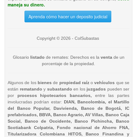
maneja su dinero.
Aprenda cómo hacer un deposito judicial
Copyright © 2026 - ColSubastas
Glosario
listado
de remates: Derechos es la
venta
de un
porcentaje de la propiedad.
Algunos de los
bienes
de
propiedad raíz
o
vehículos
que se
están
rematando
y
subastando
en los
juzgados
pueden ser
por
procesos hipotecarios bancarios,
entre las partes
involucradas podrían estar:
DIAN, Bancolombia, el Martillo
del Banco Popular, Davivienda, Banco de Bogotá, IC
prefabricados, BBVA, Banco Agrario, AV Villas, Banco Caja
Social, Banco de Occidente, Banco Pichincha, Banco
Scotiabank Colpatria, Fondo nacional de Ahorro FNA,
Titularizadora Colombiana HITOS, Banco Finandina y