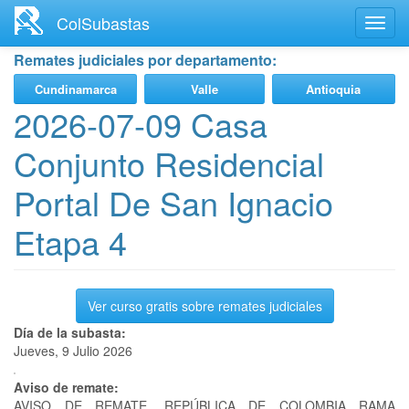
Ir
ColSubastas
Toggl
al
navig
contenido
Remates judiciales por departamento:
principal
Cundinamarca
Valle
Antioquia
2026-07-09 Casa
Conjunto Residencial
Portal De San Ignacio
Etapa 4
Ver curso gratis sobre remates judiciales
Día de la subasta:
Jueves, 9 Julio 2026
Aviso de remate:
AVISO DE REMATE. REPÚBLICA DE COLOMBIA RAMA