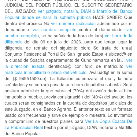
JUDICIAL DEL PODER PÚBLICO. EL SUSCRITO SECRETARIO
DEL JUZGADO:
ver juzgado, notaría, DIAN o Martillo del Banco
Popular donde se hará la subasta pública
HACE SABER: Que
dentro del proceso No
ver número radicación
adelantado por el
demandante:
ver nombre completo
contra el demandado:
ver
nombre completo
, se ha señalado la hora de la(s)
ver hora de la
diligencia
del día 09 de julio del 2026, para que tenga lugar la
diligencia de remate del siguiente bien: Se trata de un(a)
Conjunto Residencial Portal De San Ignacio Etapa 4 ubicad@ en
la ciudad de Soacha departamento de Cundinamarca en la…
ver
la dirección exacta
identificad@ con folio de matrícula:
ver
matrícula inmobiliaria o placa del vehículo
. Avaluad@ en la suma
de: ($ 94951500.oo). La licitación comenzará el día y la hora
señalados y se cerrará pasada una hora de pública subasta. Será
postura admisible la que cubra el (70%) del avalúo dado al bien
inmueble o mueble, previa consignación del (40%) del avalúo, los
cuales serán consignados en la cuenta de depósitos judiciales de
este Juzgado, en el Banco Agrario. El anterior texto es un formato
usado con frecuencia y sirve de ejemplo o muestra. Lo invitamos
a comprar uno de nuestros planes para
Ver La Copia Exacta De
La Publicación Real
hecha por el juzgado, DIAN, notaría o Martillo
del Banco Popular.