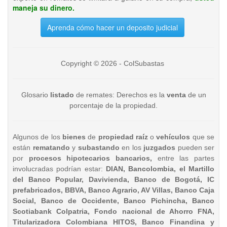
maneja su dinero.
Aprenda cómo hacer un deposito judicial
Copyright © 2026 - ColSubastas
Glosario
listado
de remates: Derechos es la
venta
de un
porcentaje de la propiedad.
Algunos de los
bienes
de
propiedad raíz
o
vehículos
que se
están
rematando
y
subastando
en los
juzgados
pueden ser
por
procesos hipotecarios bancarios,
entre las partes
involucradas podrían estar:
DIAN, Bancolombia, el Martillo
del Banco Popular, Davivienda, Banco de Bogotá, IC
prefabricados, BBVA, Banco Agrario, AV Villas, Banco Caja
Social, Banco de Occidente, Banco Pichincha, Banco
Scotiabank Colpatria, Fondo nacional de Ahorro FNA,
Titularizadora Colombiana HITOS, Banco Finandina y