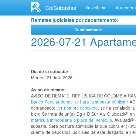
Ir
ColSubastas
Suscribirse
Aprender a
al
contenido
Remates judiciales por departamento:
principal
Cundinamarca
2026-07-21 Apartame
Día de la subasta:
Martes, 21 Julio 2026
Aviso de remate:
AVISO DE REMATE. REPÚBLICA DE COLOMBIA RAM
Banco Popular donde se hará la subasta pública
HACE
demandado:
ver nombre completo
, se ha señalado la
bien: Se trata de un(a) Dg 4 D Sur # 2 C ubicad@ 
matrícula inmobiliaria o placa del vehículo
. Avaluad@ e
subasta. Será postura admisible la que cubra el (70%
cuenta de depósitos judiciales de este Juzgado, en e