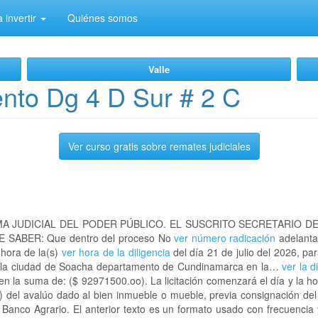
 invertir
Quiénes somos
Valle
nto Dg 4 D Sur # 2 C
Ver curso gratis sobre remates judiciales
A JUDICIAL DEL PODER PÚBLICO. EL SUSCRITO SECRETARIO D
 SABER: Que dentro del proceso No
ver número radicación
adelanta
 hora de la(s)
ver hora de la diligencia
del día 21 de julio del 2026, par
en la ciudad de Soacha departamento de Cundinamarca en la…
ver la d
n la suma de: ($ 92971500.oo). La licitación comenzará el día y la h
) del avalúo dado al bien inmueble o mueble, previa consignación del
l Banco Agrario. El anterior texto es un formato usado con frecuencia