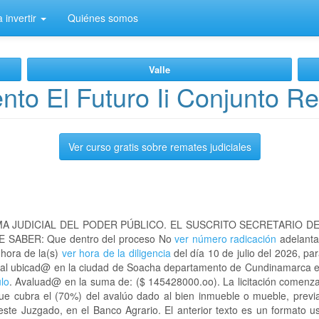
 invertir
Quiénes somos
Valle
to El Futuro Ii Conjunto Re
Ver curso gratis sobre remates judiciales
A JUDICIAL DEL PODER PÚBLICO. EL SUSCRITO SECRETARIO D
 SABER: Que dentro del proceso No
ver número radicación
adelanta
 hora de la(s)
ver hora de la diligencia
del día 10 de julio del 2026, par
encial ubicad@ en la ciudad de Soacha departamento de Cundinamarca
ulo
. Avaluad@ en la suma de: ($ 145428000.oo). La licitación comenza
que cubra el (70%) del avalúo dado al bien inmueble o mueble, previa
este Juzgado, en el Banco Agrario. El anterior texto es un formato 