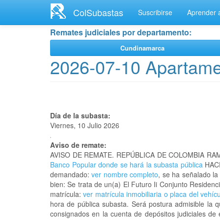
Ir
ColSubastas
Suscribirse
Aprender a
al
contenido
Remates judiciales por departamento:
principal
Cundinamarca
2026-07-10 Apartamen
Día de la subasta:
Viernes, 10 Julio 2026
Aviso de remate:
AVISO DE REMATE. REPÚBLICA DE COLOMBIA RAM
Banco Popular donde se hará la subasta pública
HACE
demandado:
ver nombre completo
, se ha señalado la
bien: Se trata de un(a) El Futuro Ii Conjunto Resid
matrícula:
ver matrícula inmobiliaria o placa del vehíc
hora de pública subasta. Será postura admisible la 
consignados en la cuenta de depósitos judiciales de 