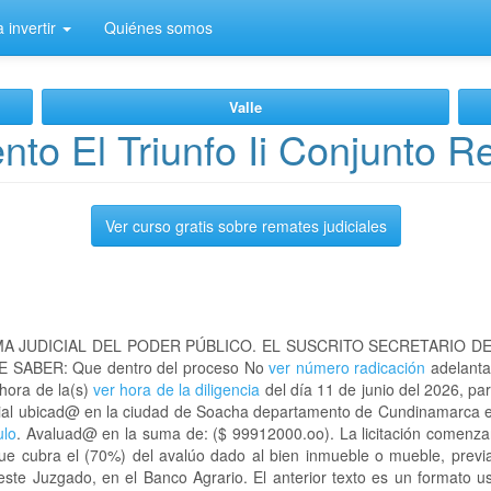
 invertir
Quiénes somos
Valle
to El Triunfo Ii Conjunto Re
Ver curso gratis sobre remates judiciales
A JUDICIAL DEL PODER PÚBLICO. EL SUSCRITO SECRETARIO D
 SABER: Que dentro del proceso No
ver número radicación
adelanta
 hora de la(s)
ver hora de la diligencia
del día 11 de junio del 2026, par
dencial ubicad@ en la ciudad de Soacha departamento de Cundinamarca
ulo
. Avaluad@ en la suma de: ($ 99912000.oo). La licitación comenzar
que cubra el (70%) del avalúo dado al bien inmueble o mueble, previa
este Juzgado, en el Banco Agrario. El anterior texto es un formato 