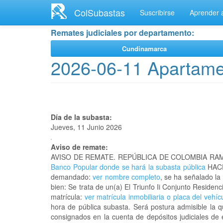
Ir
ColSubastas
Suscribirse
Aprender a
al
contenido
Remates judiciales por departamento:
principal
Cundinamarca
2026-06-11 Apartamen
Día de la subasta:
Jueves, 11 Junio 2026
Aviso de remate:
AVISO DE REMATE. REPÚBLICA DE COLOMBIA RAM
Banco Popular donde se hará la subasta pública
HACE
demandado:
ver nombre completo
, se ha señalado la
bien: Se trata de un(a) El Triunfo Ii Conjunto Resi
matrícula:
ver matrícula inmobiliaria o placa del vehíc
hora de pública subasta. Será postura admisible la 
consignados en la cuenta de depósitos judiciales de 