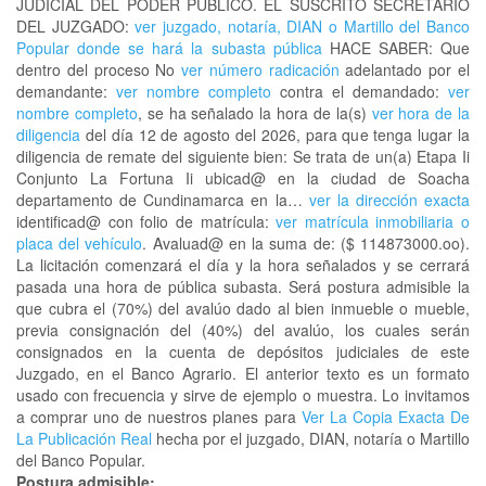
JUDICIAL DEL PODER PÚBLICO. EL SUSCRITO SECRETARIO
DEL JUZGADO:
ver juzgado, notaría, DIAN o Martillo del Banco
Popular donde se hará la subasta pública
HACE SABER: Que
dentro del proceso No
ver número radicación
adelantado por el
demandante:
ver nombre completo
contra el demandado:
ver
nombre completo
, se ha señalado la hora de la(s)
ver hora de la
diligencia
del día 12 de agosto del 2026, para que tenga lugar la
diligencia de remate del siguiente bien: Se trata de un(a) Etapa Ii
Conjunto La Fortuna Ii ubicad@ en la ciudad de Soacha
departamento de Cundinamarca en la…
ver la dirección exacta
identificad@ con folio de matrícula:
ver matrícula inmobiliaria o
placa del vehículo
. Avaluad@ en la suma de: ($ 114873000.oo).
La licitación comenzará el día y la hora señalados y se cerrará
pasada una hora de pública subasta. Será postura admisible la
que cubra el (70%) del avalúo dado al bien inmueble o mueble,
previa consignación del (40%) del avalúo, los cuales serán
consignados en la cuenta de depósitos judiciales de este
Juzgado, en el Banco Agrario. El anterior texto es un formato
usado con frecuencia y sirve de ejemplo o muestra. Lo invitamos
a comprar uno de nuestros planes para
Ver La Copia Exacta De
La Publicación Real
hecha por el juzgado, DIAN, notaría o Martillo
del Banco Popular.
Postura admisible: