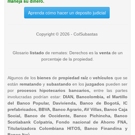
maneja su dinero.
Aprenda cómo hacer un deposito judicial
Copyright © 2026 - ColSubastas
Glosario
listado
de remates: Derechos es la
venta
de un
porcentaje de la propiedad.
Algunos de los
bienes
de
propiedad raíz
o
vehículos
que se
están
rematando
y
subastando
en los
juzgados
pueden ser
por
procesos hipotecarios bancarios,
entre las partes
involucradas podrían estar:
DIAN, Bancolombia, el Martillo
del Banco Popular, Davivienda, Banco de Bogotá, IC
prefabricados, BBVA, Banco Agrario, AV Villas, Banco Caja
Social, Banco de Occidente, Banco Pichincha, Banco
Scotiabank Colpatria, Fondo nacional de Ahorro FNA,
Titularizadora Colombiana HITOS, Banco Finandina y
Banco Itaú.