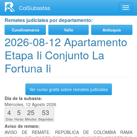
Ir
ColSubastas
Toggl
al
navig
contenido
Remates judiciales por departamento:
principal
Cundinamarca
Valle
Antioquia
2026-08-12 Apartamento
Etapa Ii Conjunto La
Fortuna Ii
Ver curso gratis sobre remates judiciales
Día de la subasta:
Miércoles, 12 Agosto 2026
4
5
25
52
Días
Horas
Minutos
Segundos
Aviso de remate:
AVISO DE REMATE. REPÚBLICA DE COLOMBIA RAMA