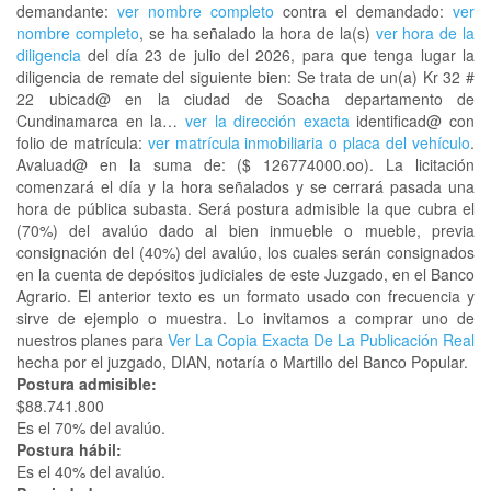
demandante:
ver nombre completo
contra el demandado:
ver
nombre completo
, se ha señalado la hora de la(s)
ver hora de la
diligencia
del día 23 de julio del 2026, para que tenga lugar la
diligencia de remate del siguiente bien: Se trata de un(a) Kr 32 #
22 ubicad@ en la ciudad de Soacha departamento de
Cundinamarca en la…
ver la dirección exacta
identificad@ con
folio de matrícula:
ver matrícula inmobiliaria o placa del vehículo
.
Avaluad@ en la suma de: ($ 126774000.oo). La licitación
comenzará el día y la hora señalados y se cerrará pasada una
hora de pública subasta. Será postura admisible la que cubra el
(70%) del avalúo dado al bien inmueble o mueble, previa
consignación del (40%) del avalúo, los cuales serán consignados
en la cuenta de depósitos judiciales de este Juzgado, en el Banco
Agrario. El anterior texto es un formato usado con frecuencia y
sirve de ejemplo o muestra. Lo invitamos a comprar uno de
nuestros planes para
Ver La Copia Exacta De La Publicación Real
hecha por el juzgado, DIAN, notaría o Martillo del Banco Popular.
Postura admisible:
$88.741.800
Es el 70% del avalúo.
Postura hábil:
Es el 40% del avalúo.