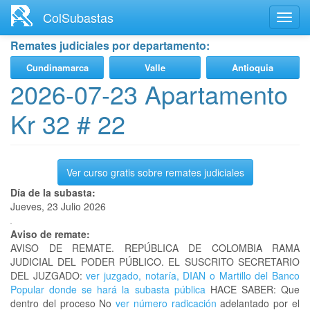
Ir
ColSubastas
Toggl
al
navig
contenido
Remates judiciales por departamento:
principal
Cundinamarca
Valle
Antioquia
2026-07-23 Apartamento
Kr 32 # 22
Ver curso gratis sobre remates judiciales
Día de la subasta:
Jueves, 23 Julio 2026
Aviso de remate:
AVISO DE REMATE. REPÚBLICA DE COLOMBIA RAMA
JUDICIAL DEL PODER PÚBLICO. EL SUSCRITO SECRETARIO
DEL JUZGADO:
ver juzgado, notaría, DIAN o Martillo del Banco
Popular donde se hará la subasta pública
HACE SABER: Que
dentro del proceso No
ver número radicación
adelantado por el