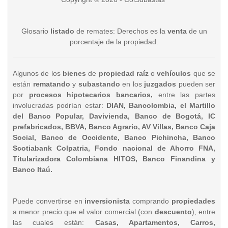
Glosario
listado
de remates: Derechos es la
venta
de un
porcentaje de la propiedad.
Algunos de los
bienes
de
propiedad raíz
o
vehículos
que se
están
rematando
y
subastando
en los
juzgados
pueden ser
por
procesos hipotecarios bancarios,
entre las partes
involucradas podrían estar:
DIAN, Bancolombia, el Martillo
del Banco Popular, Davivienda, Banco de Bogotá, IC
prefabricados, BBVA, Banco Agrario, AV Villas, Banco Caja
Social, Banco de Occidente, Banco Pichincha, Banco
Scotiabank Colpatria, Fondo nacional de Ahorro FNA,
Titularizadora Colombiana HITOS, Banco Finandina y
Banco Itaú.
Puede convertirse en
inversionista
comprando
propiedades
a menor precio que el valor comercial (con
descuento
), entre
las cuales están:
Casas, Apartamentos, Carros,