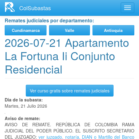
Ir
ColSubastas
Toggl
al
navig
contenido
Remates judiciales por departamento:
principal
Cundinamarca
Valle
Antioquia
2026-07-21 Apartamento
La Fortuna Ii Conjunto
Residencial
Ver curso gratis sobre remates judiciales
Día de la subasta:
Martes, 21 Julio 2026
Aviso de remate:
AVISO DE REMATE. REPÚBLICA DE COLOMBIA RAMA
JUDICIAL DEL PODER PÚBLICO. EL SUSCRITO SECRETARIO
DEL JUZGADO:
ver juzgado, notaría, DIAN o Martillo del Banco