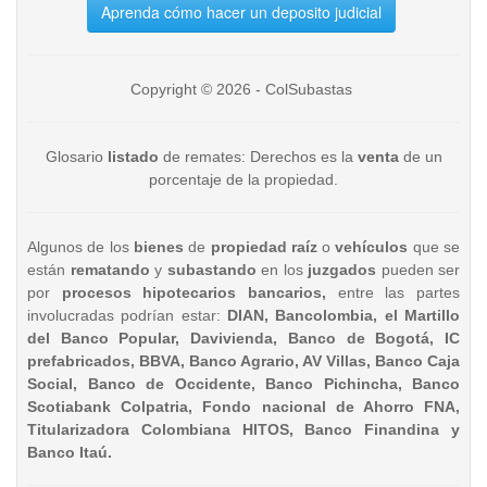
Aprenda cómo hacer un deposito judicial
Copyright © 2026 - ColSubastas
Glosario
listado
de remates: Derechos es la
venta
de un
porcentaje de la propiedad.
Algunos de los
bienes
de
propiedad raíz
o
vehículos
que se
están
rematando
y
subastando
en los
juzgados
pueden ser
por
procesos hipotecarios bancarios,
entre las partes
involucradas podrían estar:
DIAN, Bancolombia, el Martillo
del Banco Popular, Davivienda, Banco de Bogotá, IC
prefabricados, BBVA, Banco Agrario, AV Villas, Banco Caja
Social, Banco de Occidente, Banco Pichincha, Banco
Scotiabank Colpatria, Fondo nacional de Ahorro FNA,
Titularizadora Colombiana HITOS, Banco Finandina y
Banco Itaú.