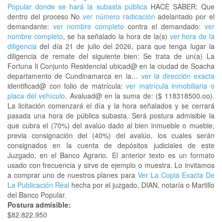
Popular donde se hará la subasta pública
HACE SABER: Que
dentro del proceso No
ver número radicación
adelantado por el
demandante:
ver nombre completo
contra el demandado:
ver
nombre completo
, se ha señalado la hora de la(s)
ver hora de la
diligencia
del día 21 de julio del 2026, para que tenga lugar la
diligencia de remate del siguiente bien: Se trata de un(a) La
Fortuna Ii Conjunto Residencial ubicad@ en la ciudad de Soacha
departamento de Cundinamarca en la…
ver la dirección exacta
identificad@ con folio de matrícula:
ver matrícula inmobiliaria o
placa del vehículo
. Avaluad@ en la suma de: ($ 118318500.oo).
La licitación comenzará el día y la hora señalados y se cerrará
pasada una hora de pública subasta. Será postura admisible la
que cubra el (70%) del avalúo dado al bien inmueble o mueble,
previa consignación del (40%) del avalúo, los cuales serán
consignados en la cuenta de depósitos judiciales de este
Juzgado, en el Banco Agrario. El anterior texto es un formato
usado con frecuencia y sirve de ejemplo o muestra. Lo invitamos
a comprar uno de nuestros planes para
Ver La Copia Exacta De
La Publicación Real
hecha por el juzgado, DIAN, notaría o Martillo
del Banco Popular.
Postura admisible:
$82.822.950