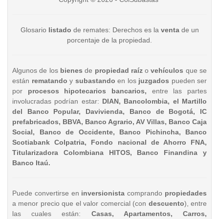
Glosario
listado
de remates: Derechos es la
venta
de un
porcentaje de la propiedad.
Algunos de los
bienes
de
propiedad raíz
o
vehículos
que se
están
rematando
y
subastando
en los
juzgados
pueden ser
por
procesos hipotecarios bancarios,
entre las partes
involucradas podrían estar:
DIAN, Bancolombia, el Martillo
del Banco Popular, Davivienda, Banco de Bogotá, IC
prefabricados, BBVA, Banco Agrario, AV Villas, Banco Caja
Social, Banco de Occidente, Banco Pichincha, Banco
Scotiabank Colpatria, Fondo nacional de Ahorro FNA,
Titularizadora Colombiana HITOS, Banco Finandina y
Banco Itaú.
Puede convertirse en
inversionista
comprando
propiedades
a menor precio que el valor comercial (con
descuento
), entre
las cuales están:
Casas, Apartamentos, Carros,