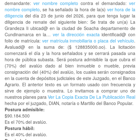
demandante:
ver nombre completo
contra el demandado:
ver
nombre completo
, se ha señalado la hora de la(s)
ver hora de la
diligencia
del día 23 de junio del 2026, para que tenga lugar la
diligencia de remate del siguiente bien: Se trata de un(a) La
Grandeza Ii ubicad@ en la ciudad de Soacha departamento de
Cundinamarca en la…
ver la dirección exacta
identificad@ con
folio de matrícula:
ver matrícula inmobiliaria o placa del vehículo
.
Avaluad@ en la suma de: ($ 128835000.oo). La licitación
comenzará el día y la hora señalados y se cerrará pasada una
hora de pública subasta. Será postura admisible la que cubra el
(70%) del avalúo dado al bien inmueble o mueble, previa
consignación del (40%) del avalúo, los cuales serán consignados
en la cuenta de depósitos judiciales de este Juzgado, en el Banco
Agrario. El anterior texto es un formato usado con frecuencia y
sirve de ejemplo o muestra. Lo invitamos a comprar uno de
nuestros planes para
Ver La Copia Exacta De La Publicación Real
hecha por el juzgado, DIAN, notaría o Martillo del Banco Popular.
Postura admisible:
$90.184.500
Es el 70% del avalúo.
Postura hábil:
Es el 40% del avalúo.