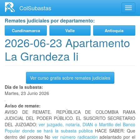
Ir
ColSubastas
Toggl
al
navig
contenido
Remates judiciales por departamento:
principal
Cundinamarca
Valle
Antioquia
2026-06-23 Apartamento
La Grandeza Ii
Ver curso gratis sobre remates judiciales
Día de la subasta:
Martes, 23 Junio 2026
Aviso de remate:
AVISO DE REMATE. REPÚBLICA DE COLOMBIA RAMA
JUDICIAL DEL PODER PÚBLICO. EL SUSCRITO SECRETARIO
DEL JUZGADO:
ver juzgado, notaría, DIAN o Martillo del Banco
Popular donde se hará la subasta pública
HACE SABER: Que
dentro del proceso No
ver número radicación
adelantado por el