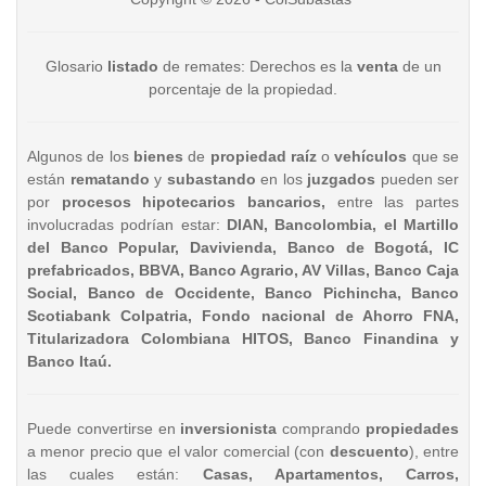
Glosario
listado
de remates: Derechos es la
venta
de un
porcentaje de la propiedad.
Algunos de los
bienes
de
propiedad raíz
o
vehículos
que se
están
rematando
y
subastando
en los
juzgados
pueden ser
por
procesos hipotecarios bancarios,
entre las partes
involucradas podrían estar:
DIAN, Bancolombia, el Martillo
del Banco Popular, Davivienda, Banco de Bogotá, IC
prefabricados, BBVA, Banco Agrario, AV Villas, Banco Caja
Social, Banco de Occidente, Banco Pichincha, Banco
Scotiabank Colpatria, Fondo nacional de Ahorro FNA,
Titularizadora Colombiana HITOS, Banco Finandina y
Banco Itaú.
Puede convertirse en
inversionista
comprando
propiedades
a menor precio que el valor comercial (con
descuento
), entre
las cuales están:
Casas, Apartamentos, Carros,