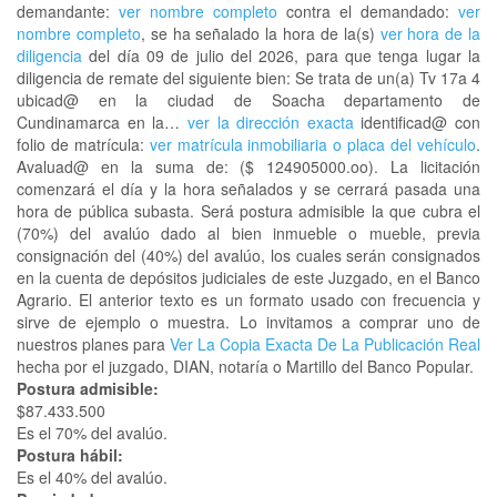
demandante:
ver nombre completo
contra el demandado:
ver
nombre completo
, se ha señalado la hora de la(s)
ver hora de la
diligencia
del día 09 de julio del 2026, para que tenga lugar la
diligencia de remate del siguiente bien: Se trata de un(a) Tv 17a 4
ubicad@ en la ciudad de Soacha departamento de
Cundinamarca en la…
ver la dirección exacta
identificad@ con
folio de matrícula:
ver matrícula inmobiliaria o placa del vehículo
.
Avaluad@ en la suma de: ($ 124905000.oo). La licitación
comenzará el día y la hora señalados y se cerrará pasada una
hora de pública subasta. Será postura admisible la que cubra el
(70%) del avalúo dado al bien inmueble o mueble, previa
consignación del (40%) del avalúo, los cuales serán consignados
en la cuenta de depósitos judiciales de este Juzgado, en el Banco
Agrario. El anterior texto es un formato usado con frecuencia y
sirve de ejemplo o muestra. Lo invitamos a comprar uno de
nuestros planes para
Ver La Copia Exacta De La Publicación Real
hecha por el juzgado, DIAN, notaría o Martillo del Banco Popular.
Postura admisible:
$87.433.500
Es el 70% del avalúo.
Postura hábil:
Es el 40% del avalúo.