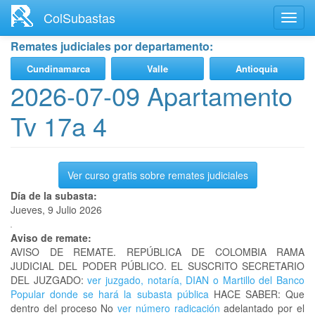
Ir
ColSubastas
Toggl
al
navig
contenido
Remates judiciales por departamento:
principal
Cundinamarca
Valle
Antioquia
2026-07-09 Apartamento
Tv 17a 4
Ver curso gratis sobre remates judiciales
Día de la subasta:
Jueves, 9 Julio 2026
Aviso de remate:
AVISO DE REMATE. REPÚBLICA DE COLOMBIA RAMA
JUDICIAL DEL PODER PÚBLICO. EL SUSCRITO SECRETARIO
DEL JUZGADO:
ver juzgado, notaría, DIAN o Martillo del Banco
Popular donde se hará la subasta pública
HACE SABER: Que
dentro del proceso No
ver número radicación
adelantado por el