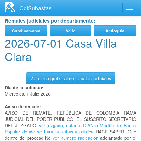
Ir
ColSubastas
Toggl
al
navig
contenido
Remates judiciales por departamento:
principal
Cundinamarca
Valle
Antioquia
2026-07-01 Casa Villa
Clara
Ver curso gratis sobre remates judiciales
Día de la subasta:
Miércoles, 1 Julio 2026
Aviso de remate:
AVISO DE REMATE. REPÚBLICA DE COLOMBIA RAMA
JUDICIAL DEL PODER PÚBLICO. EL SUSCRITO SECRETARIO
DEL JUZGADO:
ver juzgado, notaría, DIAN o Martillo del Banco
Popular donde se hará la subasta pública
HACE SABER: Que
dentro del proceso No
ver número radicación
adelantado por el