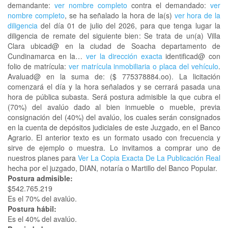
demandante:
ver nombre completo
contra el demandado:
ver
nombre completo
, se ha señalado la hora de la(s)
ver hora de la
diligencia
del día 01 de julio del 2026, para que tenga lugar la
diligencia de remate del siguiente bien: Se trata de un(a) Villa
Clara ubicad@ en la ciudad de Soacha departamento de
Cundinamarca en la…
ver la dirección exacta
identificad@ con
folio de matrícula:
ver matrícula inmobiliaria o placa del vehículo
.
Avaluad@ en la suma de: ($ 775378884.oo). La licitación
comenzará el día y la hora señalados y se cerrará pasada una
hora de pública subasta. Será postura admisible la que cubra el
(70%) del avalúo dado al bien inmueble o mueble, previa
consignación del (40%) del avalúo, los cuales serán consignados
en la cuenta de depósitos judiciales de este Juzgado, en el Banco
Agrario. El anterior texto es un formato usado con frecuencia y
sirve de ejemplo o muestra. Lo invitamos a comprar uno de
nuestros planes para
Ver La Copia Exacta De La Publicación Real
hecha por el juzgado, DIAN, notaría o Martillo del Banco Popular.
Postura admisible:
$542.765.219
Es el 70% del avalúo.
Postura hábil:
Es el 40% del avalúo.