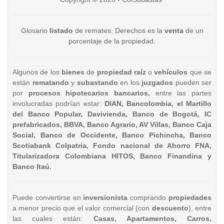
Glosario
listado
de remates: Derechos es la
venta
de un
porcentaje de la propiedad.
Algunos de los
bienes
de
propiedad raíz
o
vehículos
que se
están
rematando
y
subastando
en los
juzgados
pueden ser
por
procesos hipotecarios bancarios,
entre las partes
involucradas podrían estar:
DIAN, Bancolombia, el Martillo
del Banco Popular, Davivienda, Banco de Bogotá, IC
prefabricados, BBVA, Banco Agrario, AV Villas, Banco Caja
Social, Banco de Occidente, Banco Pichincha, Banco
Scotiabank Colpatria, Fondo nacional de Ahorro FNA,
Titularizadora Colombiana HITOS, Banco Finandina y
Banco Itaú.
Puede convertirse en
inversionista
comprando
propiedades
a menor precio que el valor comercial (con
descuento
), entre
las cuales están:
Casas, Apartamentos, Carros,