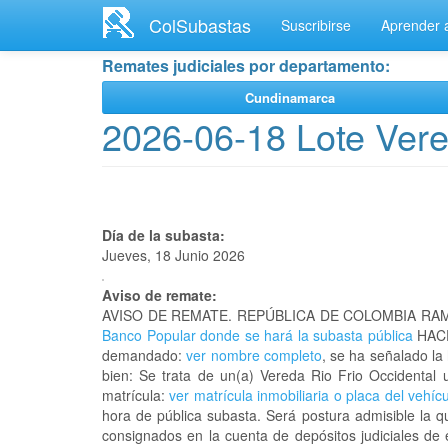
Ir
ColSubastas
Suscribirse
Aprender a
al
contenido
Remates judiciales por departamento:
principal
Cundinamarca
2026-06-18 Lote Vere
Día de la subasta:
Jueves, 18 Junio 2026
Aviso de remate:
AVISO DE REMATE. REPÚBLICA DE COLOMBIA RAM
Banco Popular donde se hará la subasta pública
HACE
demandado:
ver nombre completo
, se ha señalado la
bien: Se trata de un(a) Vereda Rio Frio Occident
matrícula:
ver matrícula inmobiliaria o placa del vehíc
hora de pública subasta. Será postura admisible la q
consignados en la cuenta de depósitos judiciales de 