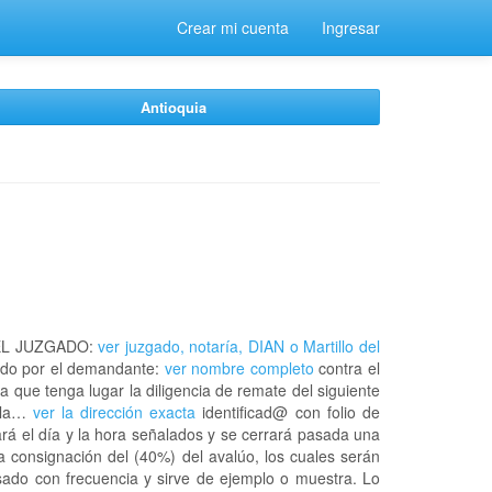
Crear mi cuenta
Ingresar
Antioquia
EL JUZGADO:
ver juzgado, notaría, DIAN o Martillo del
do por el demandante:
ver nombre completo
contra el
a que tenga lugar la diligencia de remate del siguiente
n la…
ver la dirección exacta
identificad@ con folio de
rá el día y la hora señalados y se cerrará pasada una
a consignación del (40%) del avalúo, los cuales serán
usado con frecuencia y sirve de ejemplo o muestra. Lo