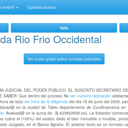
 invertir
Quiénes somos
Valle
da Rio Frio Occidental
Ver curso gratis sobre remates judiciales
A JUDICIAL DEL PODER PÚBLICO. EL SUSCRITO SECRETARIO D
 SABER: Que dentro del proceso No
ver número radicación
adelanta
 hora de la(s)
ver hora de la diligencia
del día 18 de junio del 2026, par
al ubicad@ en la ciudad de Tabio departamento de Cundinamarca e
ulo
. Avaluad@ en la suma de: ($ 423852690.oo). La licitación comenza
ue cubra el (100%) del avalúo dado al bien inmueble o mueble, previ
este Juzgado, en el Banco Agrario. El anterior texto es un formato 