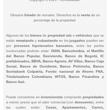
Glosario
listado
de remates: Derechos es la
venta
de un
porcentaje de la propiedad.
Algunos de los
bienes
de
propiedad raíz
o
vehículos
que se
están
rematando
y
subastando
en los
juzgados
pueden ser
por
procesos hipotecarios bancarios,
entre las partes
involucradas podrían estar:
DIAN, Bancolombia, el Martillo
del Banco Popular, Davivienda, Banco de Bogotá, IC
prefabricados, BBVA, Banco Agrario, AV Villas, Banco Caja
Social, Banco de Occidente, Banco Pichincha, Banco
Scotiabank Colpatria, Fondo nacional de Ahorro FNA,
Titularizadora Colombiana HITOS, Banco Finandina y
Banco Itaú.
Puede convertirse en
inversionista
comprando
propiedades
a menor precio que el valor comercial (con
descuento
), entre
las cuales están:
Casas, Apartamentos, Carros,