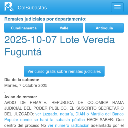
Ir
ColSubastas
Toggl
al
navig
contenido
Remates judiciales por departamento:
principal
Cundinamarca
Valle
Antioquia
2025-10-07 Lote Vereda
Fuguntá
Ver curso gratis sobre remates judiciales
Día de la subasta:
Martes, 7 Octubre 2025
Aviso de remate:
AVISO DE REMATE. REPÚBLICA DE COLOMBIA RAMA
JUDICIAL DEL PODER PÚBLICO. EL SUSCRITO SECRETARIO
DEL JUZGADO:
ver juzgado, notaría, DIAN o Martillo del Banco
Popular donde se hará la subasta pública
HACE SABER: Que
dentro del proceso No
ver número radicación
adelantado por el