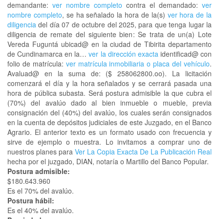
demandante:
ver nombre completo
contra el demandado:
ver
nombre completo
, se ha señalado la hora de la(s)
ver hora de la
diligencia
del día 07 de octubre del 2025, para que tenga lugar la
diligencia de remate del siguiente bien: Se trata de un(a) Lote
Vereda Fuguntá ubicad@ en la ciudad de Tibirita departamento
de Cundinamarca en la…
ver la dirección exacta
identificad@ con
folio de matrícula:
ver matrícula inmobiliaria o placa del vehículo
.
Avaluad@ en la suma de: ($ 258062800.oo). La licitación
comenzará el día y la hora señalados y se cerrará pasada una
hora de pública subasta. Será postura admisible la que cubra el
(70%) del avalúo dado al bien inmueble o mueble, previa
consignación del (40%) del avalúo, los cuales serán consignados
en la cuenta de depósitos judiciales de este Juzgado, en el Banco
Agrario. El anterior texto es un formato usado con frecuencia y
sirve de ejemplo o muestra. Lo invitamos a comprar uno de
nuestros planes para
Ver La Copia Exacta De La Publicación Real
hecha por el juzgado, DIAN, notaría o Martillo del Banco Popular.
Postura admisible:
$180.643.960
Es el 70% del avalúo.
Postura hábil:
Es el 40% del avalúo.