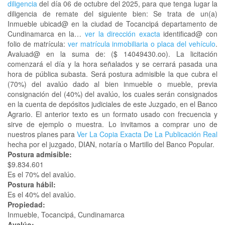
diligencia
del día 06 de octubre del 2025, para que tenga lugar la
diligencia de remate del siguiente bien: Se trata de un(a)
Inmueble ubicad@ en la ciudad de Tocancipá departamento de
Cundinamarca en la…
ver la dirección exacta
identificad@ con
folio de matrícula:
ver matrícula inmobiliaria o placa del vehículo
.
Avaluad@ en la suma de: ($ 14049430.oo). La licitación
comenzará el día y la hora señalados y se cerrará pasada una
hora de pública subasta. Será postura admisible la que cubra el
(70%) del avalúo dado al bien inmueble o mueble, previa
consignación del (40%) del avalúo, los cuales serán consignados
en la cuenta de depósitos judiciales de este Juzgado, en el Banco
Agrario. El anterior texto es un formato usado con frecuencia y
sirve de ejemplo o muestra. Lo invitamos a comprar uno de
nuestros planes para
Ver La Copia Exacta De La Publicación Real
hecha por el juzgado, DIAN, notaría o Martillo del Banco Popular.
Postura admisible:
$9.834.601
Es el 70% del avalúo.
Postura hábil:
Es el 40% del avalúo.
Propiedad:
Inmueble, Tocancipá, Cundinamarca
Avalúo: