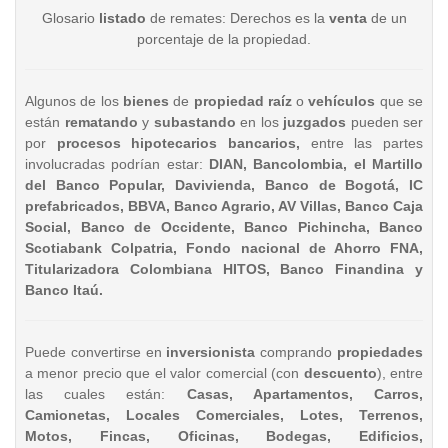
Glosario
listado
de remates: Derechos es la
venta
de un
porcentaje de la propiedad.
Algunos de los
bienes
de
propiedad raíz
o
vehículos
que se
están
rematando
y
subastando
en los
juzgados
pueden ser
por
procesos hipotecarios bancarios,
entre las partes
involucradas podrían estar:
DIAN, Bancolombia, el Martillo
del Banco Popular, Davivienda, Banco de Bogotá, IC
prefabricados, BBVA, Banco Agrario, AV Villas, Banco Caja
Social, Banco de Occidente, Banco Pichincha, Banco
Scotiabank Colpatria, Fondo nacional de Ahorro FNA,
Titularizadora Colombiana HITOS, Banco Finandina y
Banco Itaú.
Puede convertirse en
inversionista
comprando
propiedades
a menor precio que el valor comercial (con
descuento
), entre
las cuales están:
Casas, Apartamentos, Carros,
Camionetas, Locales Comerciales, Lotes, Terrenos,
Motos, Fincas, Oficinas, Bodegas, Edificios,