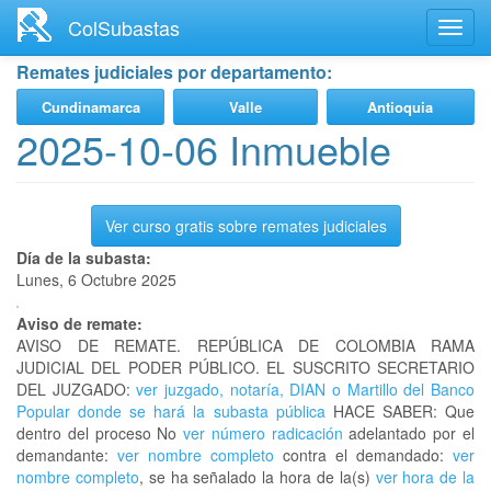
Ir
ColSubastas
Toggl
al
navig
contenido
Remates judiciales por departamento:
principal
Cundinamarca
Valle
Antioquia
2025-10-06 Inmueble
Ver curso gratis sobre remates judiciales
Día de la subasta:
Lunes, 6 Octubre 2025
Aviso de remate:
AVISO DE REMATE. REPÚBLICA DE COLOMBIA RAMA
JUDICIAL DEL PODER PÚBLICO. EL SUSCRITO SECRETARIO
DEL JUZGADO:
ver juzgado, notaría, DIAN o Martillo del Banco
Popular donde se hará la subasta pública
HACE SABER: Que
dentro del proceso No
ver número radicación
adelantado por el
demandante:
ver nombre completo
contra el demandado:
ver
nombre completo
, se ha señalado la hora de la(s)
ver hora de la