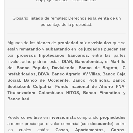
Glosario
listado
de remates: Derechos es la
venta
de un
porcentaje de la propiedad.
Algunos de los
bienes
de
propiedad raíz
o
vehículos
que se
están
rematando
y
subastando
en los
juzgados
pueden ser
por
procesos hipotecarios bancarios,
entre las partes
involucradas podrían estar:
DIAN, Bancolombia, el Martillo
del Banco Popular, Davivienda, Banco de Bogotá, IC
prefabricados, BBVA, Banco Agrario, AV Villas, Banco Caja
Social, Banco de Occidente, Banco Pichincha, Banco
Scotiabank Colpatria, Fondo nacional de Ahorro FNA,
Titularizadora Colombiana HITOS, Banco Finandina y
Banco Itaú.
Puede convertirse en
inversionista
comprando
propiedades
a menor precio que el valor comercial (con
descuento
), entre
las cuales están:
Casas, Apartamentos, Carros,