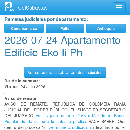
Ir
ColSubastas
Toggl
al
navig
contenido
Remates judiciales por departamento:
principal
Cundinamarca
Valle
Antioquia
2026-07-24 Apartamento
Edificio Eko Ii Ph
Ver curso gratis sobre remates judiciales
Día de la subasta:
Viernes, 24 Julio 2026
Aviso de remate:
AVISO DE REMATE. REPÚBLICA DE COLOMBIA RAMA
JUDICIAL DEL PODER PÚBLICO. EL SUSCRITO SECRETARIO
DEL JUZGADO:
ver juzgado, notaría, DIAN o Martillo del Banco
Popular donde se hará la subasta pública
HACE SABER: Que
dentro del proceso No
ver número radicación
adelantado por el