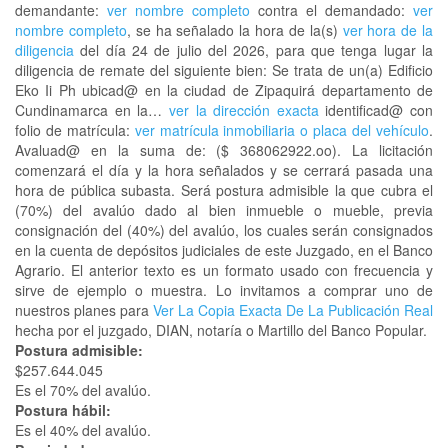
demandante:
ver nombre completo
contra el demandado:
ver
nombre completo
, se ha señalado la hora de la(s)
ver hora de la
diligencia
del día 24 de julio del 2026, para que tenga lugar la
diligencia de remate del siguiente bien: Se trata de un(a) Edificio
Eko Ii Ph ubicad@ en la ciudad de Zipaquirá departamento de
Cundinamarca en la…
ver la dirección exacta
identificad@ con
folio de matrícula:
ver matrícula inmobiliaria o placa del vehículo
.
Avaluad@ en la suma de: ($ 368062922.oo). La licitación
comenzará el día y la hora señalados y se cerrará pasada una
hora de pública subasta. Será postura admisible la que cubra el
(70%) del avalúo dado al bien inmueble o mueble, previa
consignación del (40%) del avalúo, los cuales serán consignados
en la cuenta de depósitos judiciales de este Juzgado, en el Banco
Agrario. El anterior texto es un formato usado con frecuencia y
sirve de ejemplo o muestra. Lo invitamos a comprar uno de
nuestros planes para
Ver La Copia Exacta De La Publicación Real
hecha por el juzgado, DIAN, notaría o Martillo del Banco Popular.
Postura admisible:
$257.644.045
Es el 70% del avalúo.
Postura hábil:
Es el 40% del avalúo.