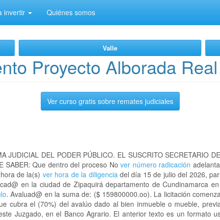
 invertir
Quiénes somos
Valle
nto Proyecto Alborada Real
Ver curso gratis sobre remates judiciales
A JUDICIAL DEL PODER PÚBLICO. EL SUSCRITO SECRETARIO D
 SABER: Que dentro del proceso No
ver número radicación
adelanta
 hora de la(s)
ver hora de la diligencia
del día 15 de julio del 2026, par
ubicad@ en la ciudad de Zipaquirá departamento de Cundinamarca e
ulo
. Avaluad@ en la suma de: ($ 159800000.oo). La licitación comenza
que cubra el (70%) del avalúo dado al bien inmueble o mueble, previa
este Juzgado, en el Banco Agrario. El anterior texto es un formato 