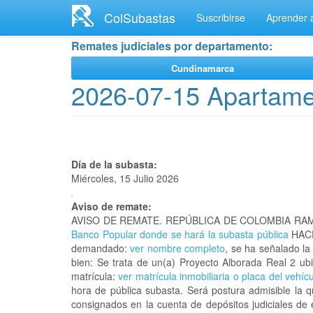
Ir
ColSubastas
Suscribirse
Aprender a
al
contenido
Remates judiciales por departamento:
principal
Cundinamarca
2026-07-15 Apartame
Día de la subasta:
Miércoles, 15 Julio 2026
Aviso de remate:
AVISO DE REMATE. REPÚBLICA DE COLOMBIA RAM
Banco Popular donde se hará la subasta pública
HACE
demandado:
ver nombre completo
, se ha señalado la
bien: Se trata de un(a) Proyecto Alborada Real 2 
matrícula:
ver matrícula inmobiliaria o placa del vehíc
hora de pública subasta. Será postura admisible la 
consignados en la cuenta de depósitos judiciales de 