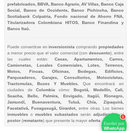
prefabricados, BBVA, Banco Agrario, AV Villas, Banco Caja
Social, Banco de Occidente, Banco Pichincha, Banco
Scotiabank Colpatria, Fondo nacional de Ahorro FNA,
Titularizadora Colombiana HITOS, Banco Finandina y
Banco Itaú.
Puede convertirse en
inversionista
comprando
propiedades
a menor precio que el valor comercial (con
descuento
), entre
las cuales están:
Casas, Apartamentos, Carros,
Camionetas, Locales Comerciales, Lotes, Terrenos,
Motos, Fincas, Oficinas, Bodegas, Edificios,
Parqueaderos, Garajes, Consultorios, Motocicletas,
Tractomulas, Buses Y Muebles.
Que encontrará en
ciudades de
Colombia
cómo:
Bogotá, Medellín, Cali,
Soacha, Bello, Palmira, Envigado, Itagüí, Rionegro,
Jamundí, Buenaventura, Tuluá, Chía, Zipaquirá,
Facatativá, Fusagasugá, Girardot,
entre otras. Los bienes
inmuebles
o
muebles
subastados
serán
adjudicados
al
1
postor
(
rematante
) que presente la mayor
oferta
.
Escribir por
WhatsApp