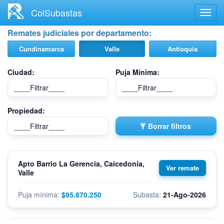
Ir
ColSubastas
Toggl
al
navig
contenido
Remates judiciales por departamento:
principal
Cundinamarca
Valle
Antioquia
Ciudad:
Puja Mínima:
Propiedad:
Borrar filtros
Apto Barrio La Gerencia, Caicedonia,
Valle
$95.870.250
21-Ago-2026