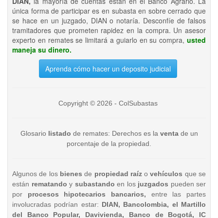
DIAN,
la mayoría de cuentas están en el Banco Agrario. La
única forma de participar es en subasta en sobre cerrado que
se hace en un juzgado, DIAN o notaría. Desconfíe de falsos
tramitadores que prometen rapidez en la compra. Un asesor
experto en remates se limitará a guiarlo en su compra,
usted
maneja su dinero.
Aprenda cómo hacer un deposito judicial
Copyright © 2026 - ColSubastas
Glosario
listado
de remates: Derechos es la
venta
de un
porcentaje de la propiedad.
Algunos de los
bienes
de
propiedad raíz
o
vehículos
que se
están
rematando
y
subastando
en los
juzgados
pueden ser
por
procesos hipotecarios bancarios,
entre las partes
involucradas podrían estar:
DIAN, Bancolombia, el Martillo
del Banco Popular, Davivienda, Banco de Bogotá, IC