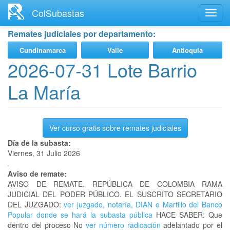
Ir
ColSubastas
Toggl
al
navig
contenido
Remates judiciales por departamento:
principal
Cundinamarca
Valle
Antioquia
2026-07-31 Lote Barrio
La María
Ver curso gratis sobre remates judiciales
Día de la subasta:
Viernes, 31 Julio 2026
Aviso de remate:
AVISO DE REMATE. REPÚBLICA DE COLOMBIA RAMA
JUDICIAL DEL PODER PÚBLICO. EL SUSCRITO SECRETARIO
DEL JUZGADO:
ver juzgado, notaría, DIAN o Martillo del Banco
Popular donde se hará la subasta pública
HACE SABER: Que
dentro del proceso No
ver número radicación
adelantado por el