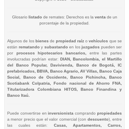
Glosario
listado
de remates: Derechos es la
venta
de un
porcentaje de la propiedad.
Algunos de los
bienes
de
propiedad raíz
o
vehículos
que se
están
rematando
y
subastando
en los
juzgados
pueden ser
por
procesos hipotecarios bancarios,
entre las partes
involucradas podrían estar:
DIAN, Bancolombia, el Martillo
del Banco Popular, Davivienda, Banco de Bogotá, IC
prefabricados, BBVA, Banco Agrario, AV Villas, Banco Caja
Social, Banco de Occidente, Banco Pichincha, Banco
Scotiabank Colpatria, Fondo nacional de Ahorro FNA,
Titularizadora Colombiana HITOS, Banco Finandina y
Banco Itaú.
Puede convertirse en
inversionista
comprando
propiedades
a menor precio que el valor comercial (con
descuento
), entre
las cuales están:
Casas, Apartamentos, Carros,