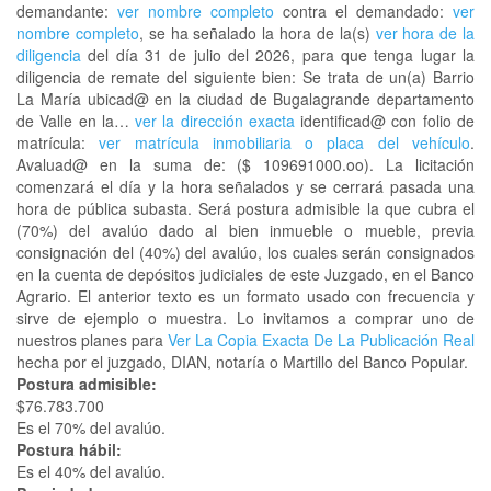
demandante:
ver nombre completo
contra el demandado:
ver
nombre completo
, se ha señalado la hora de la(s)
ver hora de la
diligencia
del día 31 de julio del 2026, para que tenga lugar la
diligencia de remate del siguiente bien: Se trata de un(a) Barrio
La María ubicad@ en la ciudad de Bugalagrande departamento
de Valle en la…
ver la dirección exacta
identificad@ con folio de
matrícula:
ver matrícula inmobiliaria o placa del vehículo
.
Avaluad@ en la suma de: ($ 109691000.oo). La licitación
comenzará el día y la hora señalados y se cerrará pasada una
hora de pública subasta. Será postura admisible la que cubra el
(70%) del avalúo dado al bien inmueble o mueble, previa
consignación del (40%) del avalúo, los cuales serán consignados
en la cuenta de depósitos judiciales de este Juzgado, en el Banco
Agrario. El anterior texto es un formato usado con frecuencia y
sirve de ejemplo o muestra. Lo invitamos a comprar uno de
nuestros planes para
Ver La Copia Exacta De La Publicación Real
hecha por el juzgado, DIAN, notaría o Martillo del Banco Popular.
Postura admisible:
$76.783.700
Es el 70% del avalúo.
Postura hábil:
Es el 40% del avalúo.