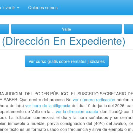
 invertir
Quiénes somos
Valle
 (Dirección En Expediente)
Ver curso gratis sobre remates judiciales
A JUDICIAL DEL PODER PÚBLICO. EL SUSCRITO SECRETARIO D
 SABER: Que dentro del proceso No
ver número radicación
adelanta
 hora de la(s)
ver hora de la diligencia
del día 10 de junio del 2026, par
 departamento de Valle en la…
ver la dirección exacta
identificad@ con f
). La licitación comenzará el día y la hora señalados y se cerrar
bien inmueble o mueble, previa consignación del (40%) del avalúo, l
nterior texto es un formato usado con frecuencia y sirve de ejemplo o 