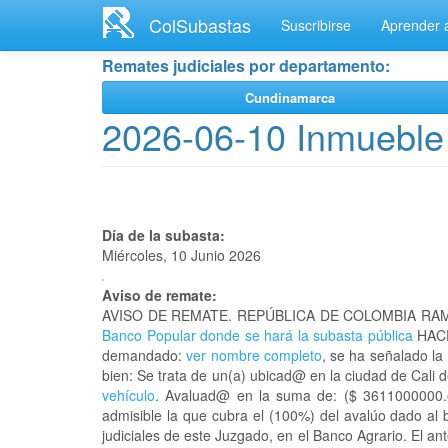
Ir
ColSubastas
Suscribirse
Aprender a
al
contenido
Remates judiciales por departamento:
principal
Cundinamarca
2026-06-10 Inmueble
Día de la subasta:
Miércoles, 10 Junio 2026
Aviso de remate:
AVISO DE REMATE. REPÚBLICA DE COLOMBIA RAM
Banco Popular donde se hará la subasta pública
HACE
demandado:
ver nombre completo
, se ha señalado la
bien: Se trata de un(a) ubicad@ en la ciudad de Cali
vehículo
. Avaluad@ en la suma de: ($ 3611000000.oo
admisible la que cubra el (100%) del avalúo dado al 
judiciales de este Juzgado, en el Banco Agrario. El a