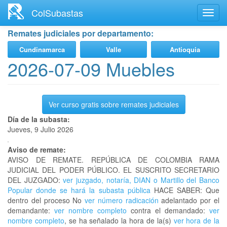
Ir
ColSubastas
Toggl
al
navig
contenido
Remates judiciales por departamento:
principal
Cundinamarca
Valle
Antioquia
2026-07-09 Muebles
Ver curso gratis sobre remates judiciales
Día de la subasta:
Jueves, 9 Julio 2026
Aviso de remate:
AVISO DE REMATE. REPÚBLICA DE COLOMBIA RAMA
JUDICIAL DEL PODER PÚBLICO. EL SUSCRITO SECRETARIO
DEL JUZGADO:
ver juzgado, notaría, DIAN o Martillo del Banco
Popular donde se hará la subasta pública
HACE SABER: Que
dentro del proceso No
ver número radicación
adelantado por el
demandante:
ver nombre completo
contra el demandado:
ver
nombre completo
, se ha señalado la hora de la(s)
ver hora de la