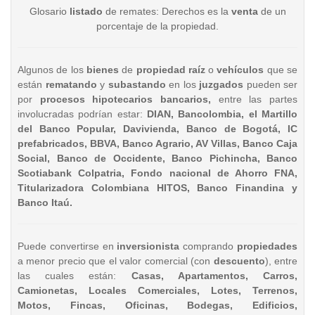
Glosario
listado
de remates: Derechos es la
venta
de un
porcentaje de la propiedad.
Algunos de los
bienes
de
propiedad raíz
o
vehículos
que se
están
rematando
y
subastando
en los
juzgados
pueden ser
por
procesos hipotecarios bancarios,
entre las partes
involucradas podrían estar:
DIAN, Bancolombia, el Martillo
del Banco Popular, Davivienda, Banco de Bogotá, IC
prefabricados, BBVA, Banco Agrario, AV Villas, Banco Caja
Social, Banco de Occidente, Banco Pichincha, Banco
Scotiabank Colpatria, Fondo nacional de Ahorro FNA,
Titularizadora Colombiana HITOS, Banco Finandina y
Banco Itaú.
Puede convertirse en
inversionista
comprando
propiedades
a menor precio que el valor comercial (con
descuento
), entre
las cuales están:
Casas, Apartamentos, Carros,
Camionetas, Locales Comerciales, Lotes, Terrenos,
Motos, Fincas, Oficinas, Bodegas, Edificios,