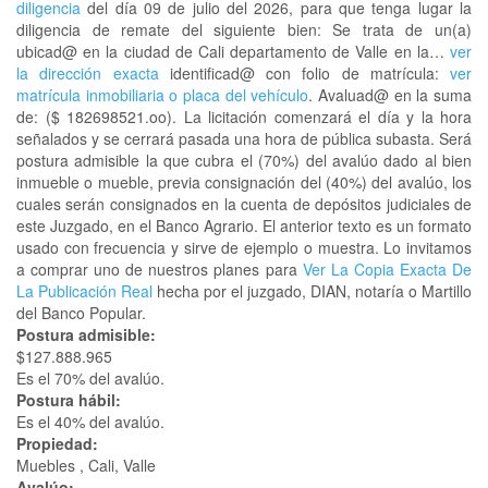
diligencia
del día 09 de julio del 2026, para que tenga lugar la
diligencia de remate del siguiente bien: Se trata de un(a)
ubicad@ en la ciudad de Cali departamento de Valle en la…
ver
la dirección exacta
identificad@ con folio de matrícula:
ver
matrícula inmobiliaria o placa del vehículo
. Avaluad@ en la suma
de: ($ 182698521.oo). La licitación comenzará el día y la hora
señalados y se cerrará pasada una hora de pública subasta. Será
postura admisible la que cubra el (70%) del avalúo dado al bien
inmueble o mueble, previa consignación del (40%) del avalúo, los
cuales serán consignados en la cuenta de depósitos judiciales de
este Juzgado, en el Banco Agrario. El anterior texto es un formato
usado con frecuencia y sirve de ejemplo o muestra. Lo invitamos
a comprar uno de nuestros planes para
Ver La Copia Exacta De
La Publicación Real
hecha por el juzgado, DIAN, notaría o Martillo
del Banco Popular.
Postura admisible:
$127.888.965
Es el 70% del avalúo.
Postura hábil:
Es el 40% del avalúo.
Propiedad:
Muebles , Cali, Valle
Avalúo: