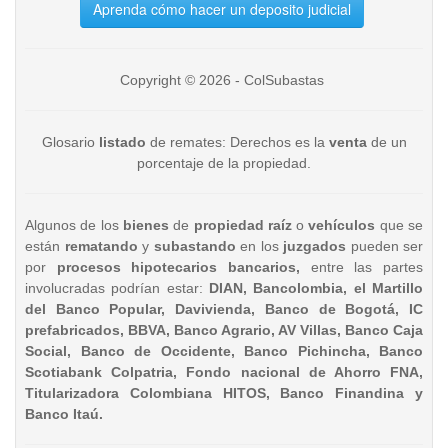
Aprenda cómo hacer un deposito judicial
Copyright © 2026 - ColSubastas
Glosario
listado
de remates: Derechos es la
venta
de un
porcentaje de la propiedad.
Algunos de los
bienes
de
propiedad raíz
o
vehículos
que se
están
rematando
y
subastando
en los
juzgados
pueden ser
por
procesos hipotecarios bancarios,
entre las partes
involucradas podrían estar:
DIAN, Bancolombia, el Martillo
del Banco Popular, Davivienda, Banco de Bogotá, IC
prefabricados, BBVA, Banco Agrario, AV Villas, Banco Caja
Social, Banco de Occidente, Banco Pichincha, Banco
Scotiabank Colpatria, Fondo nacional de Ahorro FNA,
Titularizadora Colombiana HITOS, Banco Finandina y
Banco Itaú.