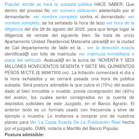
Popular donde se hará la subasta pública
HACE SABER: Que
dentro del proceso No
ver número radicación
adelantado por el
demandante:
ver nombre completo
contra el demandado:
ver
nombre completo
, se ha señalado la hora de la(s)
ver hora de la
diligencia
del día 28 de agosto del 2025, para que tenga lugar la
diligencia de remate del siguiente bien: Se trata de un(a)
Apartamento Unidad Residencial Matecaña ubicad@ en la ciudad
de Cali departamento de Valle en la…
ver la dirección exacta
identificad@ con folio de matrícula:
ver matrícula inmobiliaria o
placa del vehículo
. Avaluad@ en la suma de: NOVENTA Y SEIS
MILLONES NOVECIENTOS SESENTA Y SIETE MIL QUINIENTOS
PESOS M/CTE ($ 96967500.oo). La licitación comenzará el día y
la hora señalados y se cerrará pasada una hora de pública
subasta. Será postura admisible la que cubra el (70%) del avalúo
dado al bien inmueble o mueble, previa consignación del (40%)
del avalúo, los cuales serán consignados en la cuenta de
depósitos judiciales de este Juzgado, en el Banco Agrario. El
anterior texto es un formato usado con frecuencia y sirve de
ejemplo o muestra. Lo invitamos a comprar uno de nuestros
planes para
Ver La Copia Exacta De La Publicación Real
hecha
por el juzgado, DIAN, notaría o Martillo del Banco Popular.
Postura admisible: