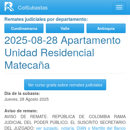
Ir
ColSubastas
Toggl
al
navig
contenido
Remates judiciales por departamento:
principal
Cundinamarca
Valle
Antioquia
2025-08-28 Apartamento
Unidad Residencial
Matecaña
Ver curso gratis sobre remates judiciales
Día de la subasta:
Jueves, 28 Agosto 2025
Aviso de remate:
AVISO DE REMATE. REPÚBLICA DE COLOMBIA RAMA
JUDICIAL DEL PODER PÚBLICO. EL SUSCRITO SECRETARIO
DEL JUZGADO:
ver juzgado, notaría, DIAN o Martillo del Banco