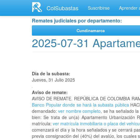
Ir
ColSubastas
Suscribirse
Aprender a
al
contenido
Remates judiciales por departamento:
principal
Cundinamarca
2025-07-31 Apartame
Día de la subasta:
Jueves, 31 Julio 2025
Aviso de remate:
AVISO DE REMATE. REPÚBLICA DE COLOMBIA RAM
Banco Popular donde se hará la subasta pública
HACE
demandado:
ver nombre completo
, se ha señalado la
bien: Se trata de un(a) Apartamento Urbanización
matrícula:
ver matrícula inmobiliaria o placa del vehícu
comenzará el día y la hora señalados y se cerrará pa
previa consignación del (40%) del avalúo, los cuales 