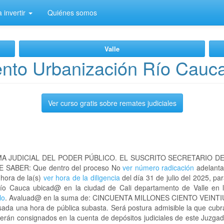
 invertir
Quiénes somos
Valle
nto Urbanización Río Cauc
Ver curso gratis sobre remates judiciales
A JUDICIAL DEL PODER PÚBLICO. EL SUSCRITO SECRETARIO D
 SABER: Que dentro del proceso No
ver número radicación
adelanta
 hora de la(s)
ver hora de la diligencia
del día 31 de julio del 2025, par
 Río Cauca ubicad@ en la ciudad de Cali departamento de Valle e
lo
. Avaluad@ en la suma de: CINCUENTA MILLONES CIENTO VEINTIUN
sada una hora de pública subasta. Será postura admisible la que cubr
serán consignados en la cuenta de depósitos judiciales de este Juzgado