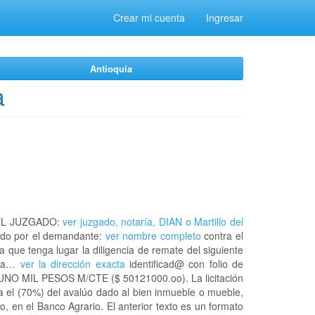
Crear mi cuenta
Ingresar
Antioquia
a
EL JUZGADO:
ver juzgado, notaría, DIAN o Martillo del
do por el demandante:
ver nombre completo
contra el
a que tenga lugar la diligencia de remate del siguiente
n la…
ver la dirección exacta
identificad@ con folio de
O MIL PESOS M/CTE ($ 50121000.oo). La licitación
a el (70%) del avalúo dado al bien inmueble o mueble,
, en el Banco Agrario. El anterior texto es un formato