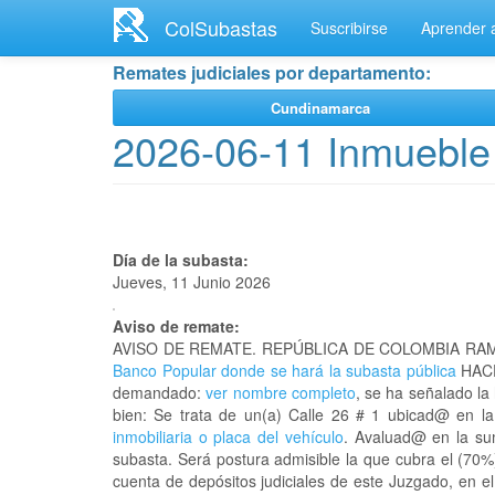
Ir
ColSubastas
Suscribirse
Aprender a
al
contenido
Remates judiciales por departamento:
principal
Cundinamarca
2026-06-11 Inmueble 
Día de la subasta:
Jueves, 11 Junio 2026
Aviso de remate:
AVISO DE REMATE. REPÚBLICA DE COLOMBIA RAM
Banco Popular donde se hará la subasta pública
HACE
demandado:
ver nombre completo
, se ha señalado la
bien: Se trata de un(a) Calle 26 # 1 ubicad@ en l
inmobiliaria o placa del vehículo
. Avaluad@ en la sum
subasta. Será postura admisible la que cubra el (70%
cuenta de depósitos judiciales de este Juzgado, en e