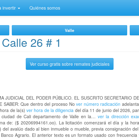
 invertir
Quiénes somos
Valle
Calle 26 # 1
Ver curso gratis sobre remates judiciales
A JUDICIAL DEL PODER PÚBLICO. EL SUSCRITO SECRETARIO D
 SABER: Que dentro del proceso No
ver número radicación
adelanta
 hora de la(s)
ver hora de la diligencia
del día 11 de junio del 2026, par
a ciudad de Cali departamento de Valle en la…
ver la dirección exa
a de: ($ 20206994161.oo). La licitación comenzará el día y la hor
) del avalúo dado al bien inmueble o mueble, previa consignación del
l Banco Agrario. El anterior texto es un formato usado con frecuencia