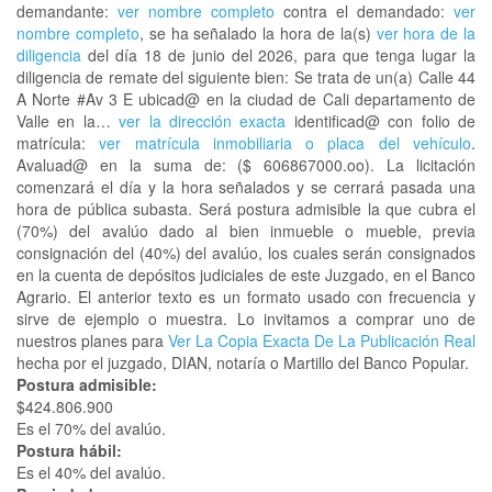
demandante:
ver nombre completo
contra el demandado:
ver
nombre completo
, se ha señalado la hora de la(s)
ver hora de la
diligencia
del día 18 de junio del 2026, para que tenga lugar la
diligencia de remate del siguiente bien: Se trata de un(a) Calle 44
A Norte #Av 3 E ubicad@ en la ciudad de Cali departamento de
Valle en la…
ver la dirección exacta
identificad@ con folio de
matrícula:
ver matrícula inmobiliaria o placa del vehículo
.
Avaluad@ en la suma de: ($ 606867000.oo). La licitación
comenzará el día y la hora señalados y se cerrará pasada una
hora de pública subasta. Será postura admisible la que cubra el
(70%) del avalúo dado al bien inmueble o mueble, previa
consignación del (40%) del avalúo, los cuales serán consignados
en la cuenta de depósitos judiciales de este Juzgado, en el Banco
Agrario. El anterior texto es un formato usado con frecuencia y
sirve de ejemplo o muestra. Lo invitamos a comprar uno de
nuestros planes para
Ver La Copia Exacta De La Publicación Real
hecha por el juzgado, DIAN, notaría o Martillo del Banco Popular.
Postura admisible:
$424.806.900
Es el 70% del avalúo.
Postura hábil:
Es el 40% del avalúo.