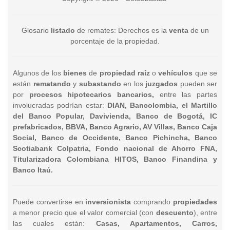
Glosario
listado
de remates: Derechos es la
venta
de un
porcentaje de la propiedad.
Algunos de los
bienes
de
propiedad raíz
o
vehículos
que se
están
rematando
y
subastando
en los
juzgados
pueden ser
por
procesos hipotecarios bancarios,
entre las partes
involucradas podrían estar:
DIAN, Bancolombia, el Martillo
del Banco Popular, Davivienda, Banco de Bogotá, IC
prefabricados, BBVA, Banco Agrario, AV Villas, Banco Caja
Social, Banco de Occidente, Banco Pichincha, Banco
Scotiabank Colpatria, Fondo nacional de Ahorro FNA,
Titularizadora Colombiana HITOS, Banco Finandina y
Banco Itaú.
Puede convertirse en
inversionista
comprando
propiedades
a menor precio que el valor comercial (con
descuento
), entre
las cuales están:
Casas, Apartamentos, Carros,