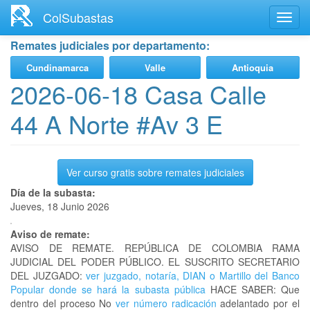
Ir
ColSubastas
Toggl
al
navig
contenido
Remates judiciales por departamento:
principal
Cundinamarca
Valle
Antioquia
2026-06-18 Casa Calle
44 A Norte #Av 3 E
Ver curso gratis sobre remates judiciales
Día de la subasta:
Jueves, 18 Junio 2026
Aviso de remate:
AVISO DE REMATE. REPÚBLICA DE COLOMBIA RAMA
JUDICIAL DEL PODER PÚBLICO. EL SUSCRITO SECRETARIO
DEL JUZGADO:
ver juzgado, notaría, DIAN o Martillo del Banco
Popular donde se hará la subasta pública
HACE SABER: Que
dentro del proceso No
ver número radicación
adelantado por el