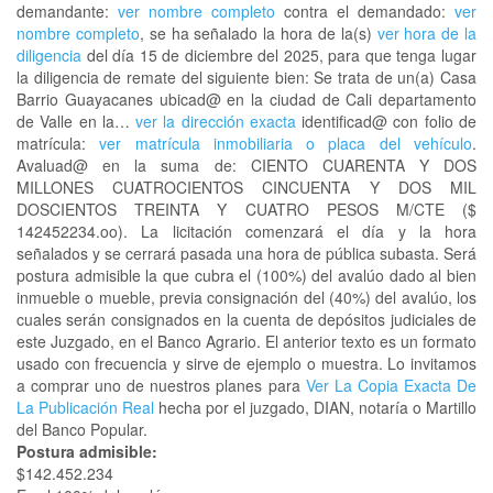
demandante:
ver nombre completo
contra el demandado:
ver
nombre completo
, se ha señalado la hora de la(s)
ver hora de la
diligencia
del día 15 de diciembre del 2025, para que tenga lugar
la diligencia de remate del siguiente bien: Se trata de un(a) Casa
Barrio Guayacanes ubicad@ en la ciudad de Cali departamento
de Valle en la…
ver la dirección exacta
identificad@ con folio de
matrícula:
ver matrícula inmobiliaria o placa del vehículo
.
Avaluad@ en la suma de: CIENTO CUARENTA Y DOS
MILLONES CUATROCIENTOS CINCUENTA Y DOS MIL
DOSCIENTOS TREINTA Y CUATRO PESOS M/CTE ($
142452234.oo). La licitación comenzará el día y la hora
señalados y se cerrará pasada una hora de pública subasta. Será
postura admisible la que cubra el (100%) del avalúo dado al bien
inmueble o mueble, previa consignación del (40%) del avalúo, los
cuales serán consignados en la cuenta de depósitos judiciales de
este Juzgado, en el Banco Agrario. El anterior texto es un formato
usado con frecuencia y sirve de ejemplo o muestra. Lo invitamos
a comprar uno de nuestros planes para
Ver La Copia Exacta De
La Publicación Real
hecha por el juzgado, DIAN, notaría o Martillo
del Banco Popular.
Postura admisible:
$142.452.234