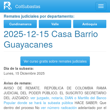
Ir
ColSubastas
Toggl
al
navig
contenido
Remates judiciales por departamento:
principal
Cundinamarca
Valle
Antioquia
2025-12-15 Casa Barrio
Guayacanes
Ver curso gratis sobre remates judiciales
Día de la subasta:
Lunes, 15 Diciembre 2025
Aviso de remate:
AVISO DE REMATE. REPÚBLICA DE COLOMBIA RAMA
JUDICIAL DEL PODER PÚBLICO. EL SUSCRITO SECRETARIO
DEL JUZGADO:
ver juzgado, notaría, DIAN o Martillo del Banco
Popular donde se hará la subasta pública
HACE SABER: Que
dentro del proceso No
ver número radicación
adelantado por el