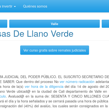
 invertir
Quiénes somos
Valle
as De Llano Verde
Ver curso gratis sobre remates judiciales
A JUDICIAL DEL PODER PÚBLICO. EL SUSCRITO SECRETARIO D
 SABER: Que dentro del proceso No
ver número radicación
adelanta
la hora de la(s)
ver hora de la diligencia
del día 14 de agosto del 20
lano Verde ubicad@ en la ciudad de Cali departamento de Valle e
culo
. Avaluad@ en la suma de: SESENTA Y CINCO MILLONES C
 el día y la hora señalados y se cerrará pasada una hora de pública 
nsignación del (40%) del avalúo, los cuales serán consignados en la 