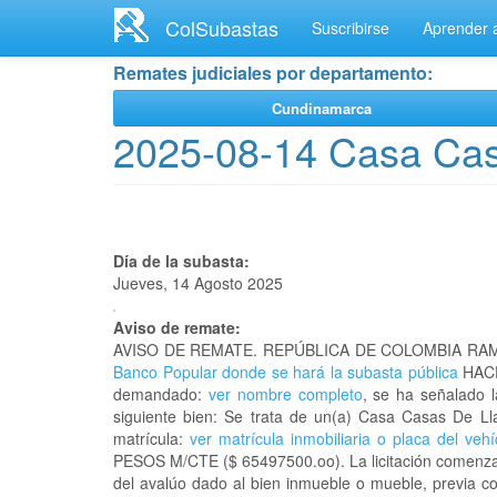
Ir
ColSubastas
Suscribirse
Aprender a
al
contenido
Remates judiciales por departamento:
principal
Cundinamarca
2025-08-14 Casa Cas
Día de la subasta:
Jueves, 14 Agosto 2025
Aviso de remate:
AVISO DE REMATE. REPÚBLICA DE COLOMBIA RAM
Banco Popular donde se hará la subasta pública
HACE
demandado:
ver nombre completo
, se ha señalado 
siguiente bien: Se trata de un(a) Casa Casas De L
matrícula:
ver matrícula inmobiliaria o placa del vehí
PESOS M/CTE ($ 65497500.oo). La licitación comenzará
del avalúo dado al bien inmueble o mueble, previa co