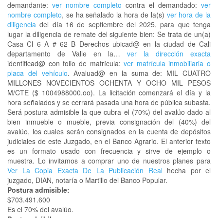
demandante:
ver nombre completo
contra el demandado:
ver
nombre completo
, se ha señalado la hora de la(s)
ver hora de la
diligencia
del día 16 de septiembre del 2025, para que tenga
lugar la diligencia de remate del siguiente bien: Se trata de un(a)
Casa Cl 6 A # 62 B Derechos ubicad@ en la ciudad de Cali
departamento de Valle en la…
ver la dirección exacta
identificad@ con folio de matrícula:
ver matrícula inmobiliaria o
placa del vehículo
. Avaluad@ en la suma de: MIL CUATRO
MILLONES NOVECIENTOS OCHENTA Y OCHO MIL PESOS
M/CTE ($ 1004988000.oo). La licitación comenzará el día y la
hora señalados y se cerrará pasada una hora de pública subasta.
Será postura admisible la que cubra el (70%) del avalúo dado al
bien inmueble o mueble, previa consignación del (40%) del
avalúo, los cuales serán consignados en la cuenta de depósitos
judiciales de este Juzgado, en el Banco Agrario. El anterior texto
es un formato usado con frecuencia y sirve de ejemplo o
muestra. Lo invitamos a comprar uno de nuestros planes para
Ver La Copia Exacta De La Publicación Real
hecha por el
juzgado, DIAN, notaría o Martillo del Banco Popular.
Postura admisible:
$703.491.600
Es el 70% del avalúo.