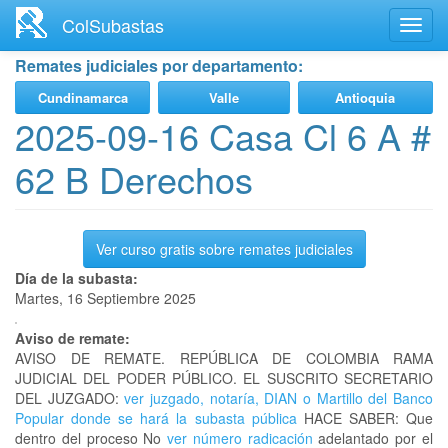
Ir
ColSubastas
Toggl
al
navig
contenido
Remates judiciales por departamento:
principal
Cundinamarca
Valle
Antioquia
2025-09-16 Casa Cl 6 A #
62 B Derechos
Ver curso gratis sobre remates judiciales
Día de la subasta:
Martes, 16 Septiembre 2025
Aviso de remate:
AVISO DE REMATE. REPÚBLICA DE COLOMBIA RAMA
JUDICIAL DEL PODER PÚBLICO. EL SUSCRITO SECRETARIO
DEL JUZGADO:
ver juzgado, notaría, DIAN o Martillo del Banco
Popular donde se hará la subasta pública
HACE SABER: Que
dentro del proceso No
ver número radicación
adelantado por el