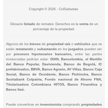
Copyright © 2026 - ColSubastas
Glosario
listado
de remates: Derechos es la
venta
de un
porcentaje de la propiedad.
Algunos de los
bienes
de
propiedad raíz
o
vehículos
que se
están
rematando
y
subastando
en los
juzgados
pueden ser
por
procesos hipotecarios bancarios,
entre las partes
involucradas podrían estar:
DIAN, Bancolombia, el Martillo
del Banco Popular, Davivienda, Banco de Bogotá, IC
prefabricados, BBVA, Banco Agrario, AV Villas, Banco Caja
Social, Banco de Occidente, Banco Pichincha, Banco
Scotiabank Colpatria, Fondo nacional de Ahorro FNA,
Titularizadora Colombiana HITOS, Banco Finandina y
Banco Itaú.
Puede convertirse en
inversionista
comprando
propiedades