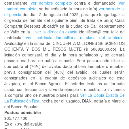
demandante:
ver nombre completo
contra el demandado:
ver
nombre completo
, se ha señalado la hora de la(s)
ver hora de la
diligencia
del día 12 de agosto del 2025, para que tenga lugar la
diligencia de remate del siguiente bien: Se trata de un(a) Casa
Compartir Desepaz ubicad@ en la ciudad de Cali departamento
de Valle en la…
ver la dirección exacta
identificad@ con folio de
matrícula:
ver matrícula inmobiliaria o placa del vehículo
.
Avaluad@ en la suma de: CINCUENTA MILLONES SEISCIENTOS
OCHENTA Y DOS MIL PESOS M/CTE ($ 50682000.oo). La
licitación comenzará el día y la hora señalados y se cerrará
pasada una hora de pública subasta. Será postura admisible la
que cubra el (70%) del avalúo dado al bien inmueble o mueble,
previa consignación del (40%) del avalúo, los cuales serán
consignados en la cuenta de depósitos judiciales de este
Juzgado, en el Banco Agrario. El anterior texto es un formato
usado con frecuencia y sirve de ejemplo o muestra. Lo invitamos
a comprar uno de nuestros planes para
Ver La Copia Exacta De
La Publicación Real
hecha por el juzgado, DIAN, notaría o Martillo
del Banco Popular.
Postura admisible:
$35.477.400
Es el 70% del avalúo.