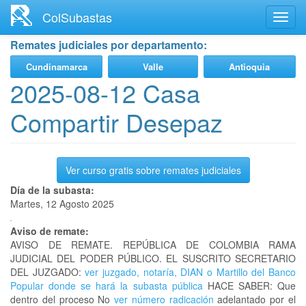
Ir
ColSubastas
Toggl
al
navig
contenido
Remates judiciales por departamento:
principal
Cundinamarca
Valle
Antioquia
2025-08-12 Casa
Compartir Desepaz
Ver curso gratis sobre remates judiciales
Día de la subasta:
Martes, 12 Agosto 2025
Aviso de remate:
AVISO DE REMATE. REPÚBLICA DE COLOMBIA RAMA
JUDICIAL DEL PODER PÚBLICO. EL SUSCRITO SECRETARIO
DEL JUZGADO:
ver juzgado, notaría, DIAN o Martillo del Banco
Popular donde se hará la subasta pública
HACE SABER: Que
dentro del proceso No
ver número radicación
adelantado por el