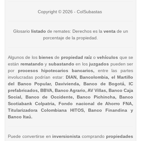
Copyright © 2026 - ColSubastas
Glosario
listado
de remates: Derechos es la
venta
de un
porcentaje de la propiedad.
Algunos de los
bienes
de
propiedad raíz
o
vehículos
que se
están
rematando
y
subastando
en los
juzgados
pueden ser
por
procesos hipotecarios bancarios,
entre las partes
involucradas podrían estar:
DIAN, Bancolombia, el Martillo
del Banco Popular, Davivienda, Banco de Bogotá, IC
prefabricados, BBVA, Banco Agrario, AV Villas, Banco Caja
Social, Banco de Occidente, Banco Pichincha, Banco
Scotiabank Colpatria, Fondo nacional de Ahorro FNA,
Titularizadora Colombiana HITOS, Banco Finandina y
Banco Itaú.
Puede convertirse en
inversionista
comprando
propiedades