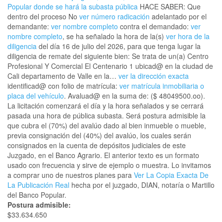
Popular donde se hará la subasta pública
HACE SABER: Que
dentro del proceso No
ver número radicación
adelantado por el
demandante:
ver nombre completo
contra el demandado:
ver
nombre completo
, se ha señalado la hora de la(s)
ver hora de la
diligencia
del día 16 de julio del 2026, para que tenga lugar la
diligencia de remate del siguiente bien: Se trata de un(a) Centro
Profesional Y Comercial El Centenario 1 ubicad@ en la ciudad de
Cali departamento de Valle en la…
ver la dirección exacta
identificad@ con folio de matrícula:
ver matrícula inmobiliaria o
placa del vehículo
. Avaluad@ en la suma de: ($ 48049500.oo).
La licitación comenzará el día y la hora señalados y se cerrará
pasada una hora de pública subasta. Será postura admisible la
que cubra el (70%) del avalúo dado al bien inmueble o mueble,
previa consignación del (40%) del avalúo, los cuales serán
consignados en la cuenta de depósitos judiciales de este
Juzgado, en el Banco Agrario. El anterior texto es un formato
usado con frecuencia y sirve de ejemplo o muestra. Lo invitamos
a comprar uno de nuestros planes para
Ver La Copia Exacta De
La Publicación Real
hecha por el juzgado, DIAN, notaría o Martillo
del Banco Popular.
Postura admisible:
$33.634.650