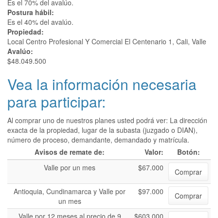
Es el 70% del avalúo.
Postura hábil:
Es el 40% del avalúo.
Propiedad:
Local Centro Profesional Y Comercial El Centenario 1, Cali, Valle
Avalúo:
$48.049.500
Vea la información necesaria
para participar:
Al comprar uno de nuestros planes usted podrá ver: La dirección
exacta de la propiedad, lugar de la subasta (juzgado o DIAN),
número de proceso, demandante, demandado y matrícula.
Avisos de remate de:
Valor:
Botón:
Valle por un mes
$67.000
Comprar
Antioquia, Cundinamarca y Valle por
$97.000
Comprar
un mes
Valle por 12 meses al precio de 9
$603.000