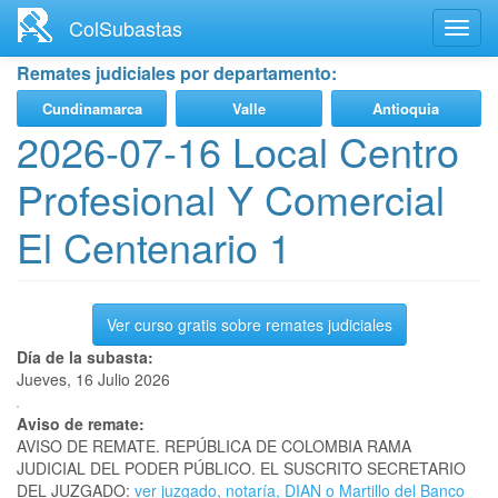
Ir
ColSubastas
Toggl
al
navig
contenido
Remates judiciales por departamento:
principal
Cundinamarca
Valle
Antioquia
2026-07-16 Local Centro
Profesional Y Comercial
El Centenario 1
Ver curso gratis sobre remates judiciales
Día de la subasta:
Jueves, 16 Julio 2026
Aviso de remate:
AVISO DE REMATE. REPÚBLICA DE COLOMBIA RAMA
JUDICIAL DEL PODER PÚBLICO. EL SUSCRITO SECRETARIO
DEL JUZGADO:
ver juzgado, notaría, DIAN o Martillo del Banco