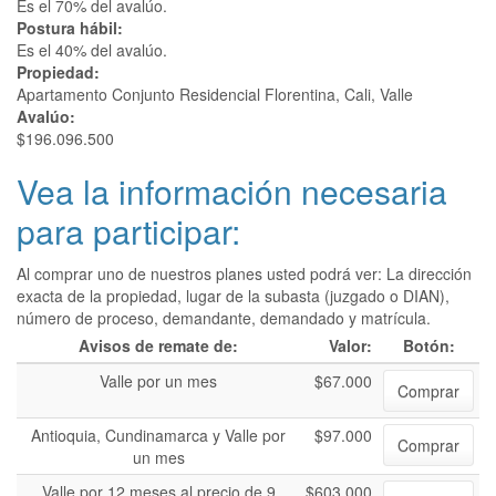
Es el 70% del avalúo.
Postura hábil:
Es el 40% del avalúo.
Propiedad:
Apartamento Conjunto Residencial Florentina, Cali, Valle
Avalúo:
$196.096.500
Vea la información necesaria
para participar:
Al comprar uno de nuestros planes usted podrá ver: La dirección
exacta de la propiedad, lugar de la subasta (juzgado o DIAN),
número de proceso, demandante, demandado y matrícula.
Avisos de remate de:
Valor:
Botón:
Valle por un mes
$67.000
Comprar
Antioquia, Cundinamarca y Valle por
$97.000
Comprar
un mes
Valle por 12 meses al precio de 9
$603.000