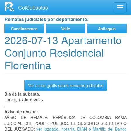
Ir
ColSubastas
Toggl
al
navig
contenido
Remates judiciales por departamento:
principal
Cundinamarca
Valle
Antioquia
2026-07-13 Apartamento
Conjunto Residencial
Florentina
Ver curso gratis sobre remates judiciales
Día de la subasta:
Lunes, 13 Julio 2026
Aviso de remate:
AVISO DE REMATE. REPÚBLICA DE COLOMBIA RAMA
JUDICIAL DEL PODER PÚBLICO. EL SUSCRITO SECRETARIO
DEL JUZGADO:
ver juzgado, notaría, DIAN o Martillo del Banco