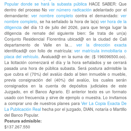
Popular donde se hará la subasta pública
HACE SABER: Que
dentro del proceso No
ver número radicación
adelantado por el
demandante:
ver nombre completo
contra el demandado:
ver
nombre completo
, se ha señalado la hora de la(s)
ver hora de la
diligencia
del día 13 de julio del 2026, para que tenga lugar la
diligencia de remate del siguiente bien: Se trata de un(a)
Conjunto Residencial Florentina ubicad@ en la ciudad de Cali
departamento de Valle en la…
ver la dirección exacta
identificad@ con folio de matrícula:
ver matrícula inmobiliaria o
placa del vehículo
. Avaluad@ en la suma de: ($ 196096500.oo).
La licitación comenzará el día y la hora señalados y se cerrará
pasada una hora de pública subasta. Será postura admisible la
que cubra el (70%) del avalúo dado al bien inmueble o mueble,
previa consignación del (40%) del avalúo, los cuales serán
consignados en la cuenta de depósitos judiciales de este
Juzgado, en el Banco Agrario. El anterior texto es un formato
usado con frecuencia y sirve de ejemplo o muestra. Lo invitamos
a comprar uno de nuestros planes para
Ver La Copia Exacta De
La Publicación Real
hecha por el juzgado, DIAN, notaría o Martillo
del Banco Popular.
Postura admisible:
$137.267.550