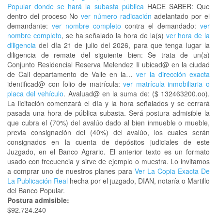
Popular donde se hará la subasta pública
HACE SABER: Que
dentro del proceso No
ver número radicación
adelantado por el
demandante:
ver nombre completo
contra el demandado:
ver
nombre completo
, se ha señalado la hora de la(s)
ver hora de la
diligencia
del día 21 de julio del 2026, para que tenga lugar la
diligencia de remate del siguiente bien: Se trata de un(a)
Conjunto Residencial Reserva Melendez Ii ubicad@ en la ciudad
de Cali departamento de Valle en la…
ver la dirección exacta
identificad@ con folio de matrícula:
ver matrícula inmobiliaria o
placa del vehículo
. Avaluad@ en la suma de: ($ 132463200.oo).
La licitación comenzará el día y la hora señalados y se cerrará
pasada una hora de pública subasta. Será postura admisible la
que cubra el (70%) del avalúo dado al bien inmueble o mueble,
previa consignación del (40%) del avalúo, los cuales serán
consignados en la cuenta de depósitos judiciales de este
Juzgado, en el Banco Agrario. El anterior texto es un formato
usado con frecuencia y sirve de ejemplo o muestra. Lo invitamos
a comprar uno de nuestros planes para
Ver La Copia Exacta De
La Publicación Real
hecha por el juzgado, DIAN, notaría o Martillo
del Banco Popular.
Postura admisible:
$92.724.240