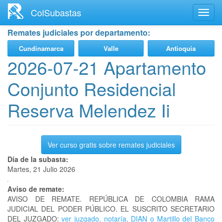
Ir
ColSubastas
Toggl
al
navig
contenido
Remates judiciales por departamento:
principal
Cundinamarca
Valle
Antioquia
2026-07-21 Apartamento
Conjunto Residencial
Reserva Melendez Ii
Ver curso gratis sobre remates judiciales
Día de la subasta:
Martes, 21 Julio 2026
Aviso de remate:
AVISO DE REMATE. REPÚBLICA DE COLOMBIA RAMA
JUDICIAL DEL PODER PÚBLICO. EL SUSCRITO SECRETARIO
DEL JUZGADO:
ver juzgado, notaría, DIAN o Martillo del Banco