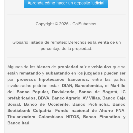
Aprenda cómo hacer un deposito judicial
Copyright © 2026 - ColSubastas
Glosario
listado
de remates: Derechos es la
venta
de un
porcentaje de la propiedad.
Algunos de los
bienes
de
propiedad raíz
o
vehículos
que se
están
rematando
y
subastando
en los
juzgados
pueden ser
por
procesos hipotecarios bancarios,
entre las partes
involucradas podrían estar:
DIAN, Bancolombia, el Martillo
del Banco Popular, Davivienda, Banco de Bogotá, IC
prefabricados, BBVA, Banco Agrario, AV Villas, Banco Caja
Social, Banco de Occidente, Banco Pichincha, Banco
Scotiabank Colpatria, Fondo nacional de Ahorro FNA,
Titularizadora Colombiana HITOS, Banco Finandina y
Banco Itaú.