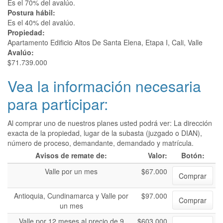
Es el 70% del avalúo.
Postura hábil:
Es el 40% del avalúo.
Propiedad:
Apartamento Edificio Altos De Santa Elena, Etapa I, Cali, Valle
Avalúo:
$71.739.000
Vea la información necesaria
para participar:
Al comprar uno de nuestros planes usted podrá ver: La dirección
exacta de la propiedad, lugar de la subasta (juzgado o DIAN),
número de proceso, demandante, demandado y matrícula.
Avisos de remate de:
Valor:
Botón:
Valle por un mes
$67.000
Comprar
Antioquia, Cundinamarca y Valle por
$97.000
Comprar
un mes
Valle por 12 meses al precio de 9
$603.000