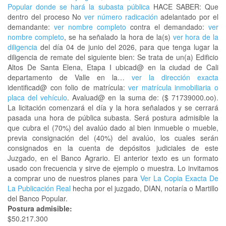
Popular donde se hará la subasta pública
HACE SABER: Que
dentro del proceso No
ver número radicación
adelantado por el
demandante:
ver nombre completo
contra el demandado:
ver
nombre completo
, se ha señalado la hora de la(s)
ver hora de la
diligencia
del día 04 de junio del 2026, para que tenga lugar la
diligencia de remate del siguiente bien: Se trata de un(a) Edificio
Altos De Santa Elena, Etapa I ubicad@ en la ciudad de Cali
departamento de Valle en la…
ver la dirección exacta
identificad@ con folio de matrícula:
ver matrícula inmobiliaria o
placa del vehículo
. Avaluad@ en la suma de: ($ 71739000.oo).
La licitación comenzará el día y la hora señalados y se cerrará
pasada una hora de pública subasta. Será postura admisible la
que cubra el (70%) del avalúo dado al bien inmueble o mueble,
previa consignación del (40%) del avalúo, los cuales serán
consignados en la cuenta de depósitos judiciales de este
Juzgado, en el Banco Agrario. El anterior texto es un formato
usado con frecuencia y sirve de ejemplo o muestra. Lo invitamos
a comprar uno de nuestros planes para
Ver La Copia Exacta De
La Publicación Real
hecha por el juzgado, DIAN, notaría o Martillo
del Banco Popular.
Postura admisible:
$50.217.300