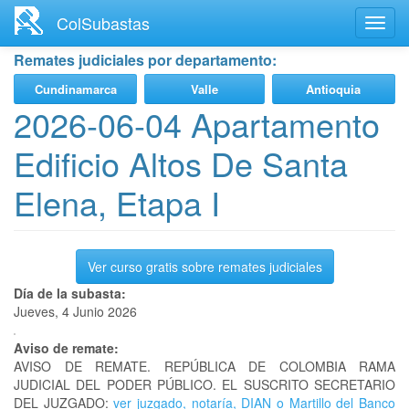
Ir
ColSubastas
Toggl
al
navig
contenido
Remates judiciales por departamento:
principal
Cundinamarca
Valle
Antioquia
2026-06-04 Apartamento
Edificio Altos De Santa
Elena, Etapa I
Ver curso gratis sobre remates judiciales
Día de la subasta:
Jueves, 4 Junio 2026
Aviso de remate:
AVISO DE REMATE. REPÚBLICA DE COLOMBIA RAMA
JUDICIAL DEL PODER PÚBLICO. EL SUSCRITO SECRETARIO
DEL JUZGADO:
ver juzgado, notaría, DIAN o Martillo del Banco