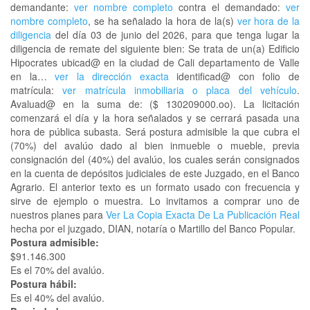
demandante:
ver nombre completo
contra el demandado:
ver
nombre completo
, se ha señalado la hora de la(s)
ver hora de la
diligencia
del día 03 de junio del 2026, para que tenga lugar la
diligencia de remate del siguiente bien: Se trata de un(a) Edificio
Hipocrates ubicad@ en la ciudad de Cali departamento de Valle
en la…
ver la dirección exacta
identificad@ con folio de
matrícula:
ver matrícula inmobiliaria o placa del vehículo
.
Avaluad@ en la suma de: ($ 130209000.oo). La licitación
comenzará el día y la hora señalados y se cerrará pasada una
hora de pública subasta. Será postura admisible la que cubra el
(70%) del avalúo dado al bien inmueble o mueble, previa
consignación del (40%) del avalúo, los cuales serán consignados
en la cuenta de depósitos judiciales de este Juzgado, en el Banco
Agrario. El anterior texto es un formato usado con frecuencia y
sirve de ejemplo o muestra. Lo invitamos a comprar uno de
nuestros planes para
Ver La Copia Exacta De La Publicación Real
hecha por el juzgado, DIAN, notaría o Martillo del Banco Popular.
Postura admisible:
$91.146.300
Es el 70% del avalúo.
Postura hábil:
Es el 40% del avalúo.