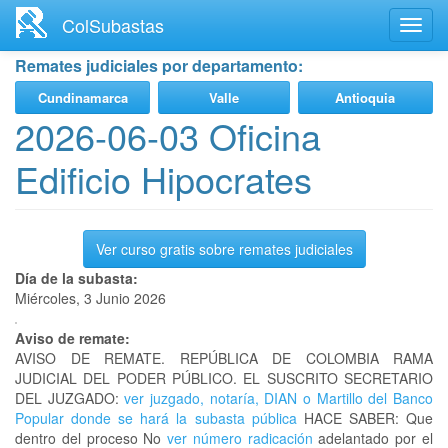
Ir
ColSubastas
Toggl
al
navig
contenido
Remates judiciales por departamento:
principal
Cundinamarca
Valle
Antioquia
2026-06-03 Oficina
Edificio Hipocrates
Ver curso gratis sobre remates judiciales
Día de la subasta:
Miércoles, 3 Junio 2026
Aviso de remate:
AVISO DE REMATE. REPÚBLICA DE COLOMBIA RAMA
JUDICIAL DEL PODER PÚBLICO. EL SUSCRITO SECRETARIO
DEL JUZGADO:
ver juzgado, notaría, DIAN o Martillo del Banco
Popular donde se hará la subasta pública
HACE SABER: Que
dentro del proceso No
ver número radicación
adelantado por el