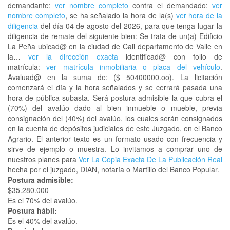
demandante:
ver nombre completo
contra el demandado:
ver
nombre completo
, se ha señalado la hora de la(s)
ver hora de la
diligencia
del día 04 de agosto del 2026, para que tenga lugar la
diligencia de remate del siguiente bien: Se trata de un(a) Edificio
La Peña ubicad@ en la ciudad de Cali departamento de Valle en
la…
ver la dirección exacta
identificad@ con folio de
matrícula:
ver matrícula inmobiliaria o placa del vehículo
.
Avaluad@ en la suma de: ($ 50400000.oo). La licitación
comenzará el día y la hora señalados y se cerrará pasada una
hora de pública subasta. Será postura admisible la que cubra el
(70%) del avalúo dado al bien inmueble o mueble, previa
consignación del (40%) del avalúo, los cuales serán consignados
en la cuenta de depósitos judiciales de este Juzgado, en el Banco
Agrario. El anterior texto es un formato usado con frecuencia y
sirve de ejemplo o muestra. Lo invitamos a comprar uno de
nuestros planes para
Ver La Copia Exacta De La Publicación Real
hecha por el juzgado, DIAN, notaría o Martillo del Banco Popular.
Postura admisible:
$35.280.000
Es el 70% del avalúo.
Postura hábil:
Es el 40% del avalúo.