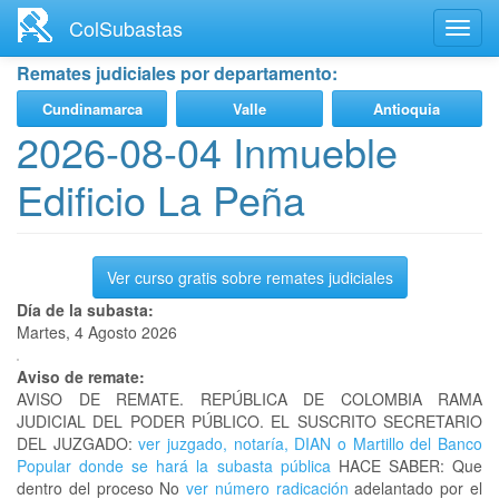
Ir
ColSubastas
Toggl
al
navig
contenido
Remates judiciales por departamento:
principal
Cundinamarca
Valle
Antioquia
2026-08-04 Inmueble
Edificio La Peña
Ver curso gratis sobre remates judiciales
Día de la subasta:
Martes, 4 Agosto 2026
Aviso de remate:
AVISO DE REMATE. REPÚBLICA DE COLOMBIA RAMA
JUDICIAL DEL PODER PÚBLICO. EL SUSCRITO SECRETARIO
DEL JUZGADO:
ver juzgado, notaría, DIAN o Martillo del Banco
Popular donde se hará la subasta pública
HACE SABER: Que
dentro del proceso No
ver número radicación
adelantado por el