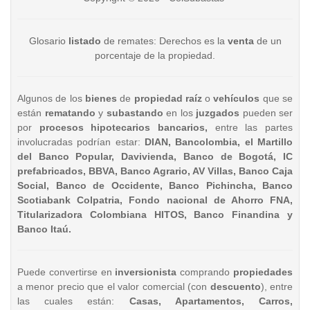
Glosario
listado
de remates: Derechos es la
venta
de un
porcentaje de la propiedad.
Algunos de los
bienes
de
propiedad raíz
o
vehículos
que se
están
rematando
y
subastando
en los
juzgados
pueden ser
por
procesos hipotecarios bancarios,
entre las partes
involucradas podrían estar:
DIAN, Bancolombia, el Martillo
del Banco Popular, Davivienda, Banco de Bogotá, IC
prefabricados, BBVA, Banco Agrario, AV Villas, Banco Caja
Social, Banco de Occidente, Banco Pichincha, Banco
Scotiabank Colpatria, Fondo nacional de Ahorro FNA,
Titularizadora Colombiana HITOS, Banco Finandina y
Banco Itaú.
Puede convertirse en
inversionista
comprando
propiedades
a menor precio que el valor comercial (con
descuento
), entre
las cuales están:
Casas, Apartamentos, Carros,