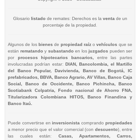
Glosario
listado
de remates: Derechos es la
venta
de un
porcentaje de la propiedad.
Algunos de los
bienes
de
propiedad raíz
o
vehículos
que se
están
rematando
y
subastando
en los
juzgados
pueden ser
por
procesos hipotecarios bancarios,
entre las partes
involucradas podrían estar:
DIAN, Bancolombia, el Martillo
del Banco Popular, Davivienda, Banco de Bogotá, IC
prefabricados, BBVA, Banco Agrario, AV Villas, Banco Caja
Social, Banco de Occidente, Banco Pichincha, Banco
Scotiabank Colpatria, Fondo nacional de Ahorro FNA,
Titularizadora Colombiana HITOS, Banco Finandina y
Banco Itaú.
Puede convertirse en
inversionista
comprando
propiedades
a menor precio que el valor comercial (con
descuento
), entre
las cuales están:
Casas, Apartamentos, Carros,