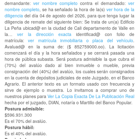
demandante:
ver nombre completo
contra el demandado:
ver
nombre completo
, se ha señalado la hora de la(s)
ver hora de la
diligencia
del día 04 de agosto del 2026, para que tenga lugar la
diligencia de remate del siguiente bien: Se trata de un(a) Edificio
La Peña ubicad@ en la ciudad de Cali departamento de Valle en
la…
ver la dirección exacta
identificad@ con folio de
matrícula:
ver matrícula inmobiliaria o placa del vehículo
.
Avaluad@ en la suma de: ($ 852759000.oo). La licitación
comenzará el día y la hora señalados y se cerrará pasada una
hora de pública subasta. Será postura admisible la que cubra el
(70%) del avalúo dado al bien inmueble o mueble, previa
consignación del (40%) del avalúo, los cuales serán consignados
en la cuenta de depósitos judiciales de este Juzgado, en el Banco
Agrario. El anterior texto es un formato usado con frecuencia y
sirve de ejemplo o muestra. Lo invitamos a comprar uno de
nuestros planes para
Ver La Copia Exacta De La Publicación Real
hecha por el juzgado, DIAN, notaría o Martillo del Banco Popular.
Postura admisible:
$596.931.300
Es el 70% del avalúo.
Postura hábil:
Es el 40% del avalúo.