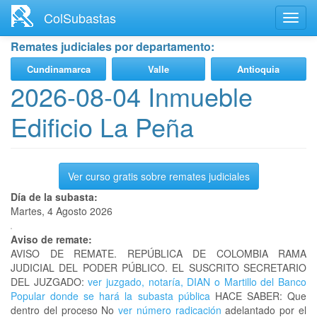
Ir
ColSubastas
Toggl
al
navig
contenido
Remates judiciales por departamento:
principal
Cundinamarca
Valle
Antioquia
2026-08-04 Inmueble
Edificio La Peña
Ver curso gratis sobre remates judiciales
Día de la subasta:
Martes, 4 Agosto 2026
Aviso de remate:
AVISO DE REMATE. REPÚBLICA DE COLOMBIA RAMA
JUDICIAL DEL PODER PÚBLICO. EL SUSCRITO SECRETARIO
DEL JUZGADO:
ver juzgado, notaría, DIAN o Martillo del Banco
Popular donde se hará la subasta pública
HACE SABER: Que
dentro del proceso No
ver número radicación
adelantado por el