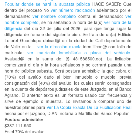
Popular donde se hará la subasta pública
HACE SABER: Que
dentro del proceso No
ver número radicación
adelantado por el
demandante:
ver nombre completo
contra el demandado:
ver
nombre completo
, se ha señalado la hora de la(s)
ver hora de la
diligencia
del día 22 de julio del 2026, para que tenga lugar la
diligencia de remate del siguiente bien: Se trata de un(a) Edificio
Leforet Guadalupe ubicad@ en la ciudad de Cali departamento
de Valle en la…
ver la dirección exacta
identificad@ con folio de
matrícula:
ver matrícula inmobiliaria o placa del vehículo
.
Avaluad@ en la suma de: ($ 481588500.oo). La licitación
comenzará el día y la hora señalados y se cerrará pasada una
hora de pública subasta. Será postura admisible la que cubra el
(70%) del avalúo dado al bien inmueble o mueble, previa
consignación del (40%) del avalúo, los cuales serán consignados
en la cuenta de depósitos judiciales de este Juzgado, en el Banco
Agrario. El anterior texto es un formato usado con frecuencia y
sirve de ejemplo o muestra. Lo invitamos a comprar uno de
nuestros planes para
Ver La Copia Exacta De La Publicación Real
hecha por el juzgado, DIAN, notaría o Martillo del Banco Popular.
Postura admisible:
$337.111.950
Es el 70% del avalúo.