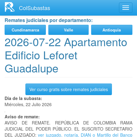
Ir
ColSubastas
Toggl
al
navig
contenido
Remates judiciales por departamento:
principal
Cundinamarca
Valle
Antioquia
2026-07-22 Apartamento
Edificio Leforet
Guadalupe
Ver curso gratis sobre remates judiciales
Día de la subasta:
Miércoles, 22 Julio 2026
Aviso de remate:
AVISO DE REMATE. REPÚBLICA DE COLOMBIA RAMA
JUDICIAL DEL PODER PÚBLICO. EL SUSCRITO SECRETARIO
DEL JUZGADO:
ver juzgado, notaría, DIAN o Martillo del Banco