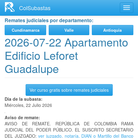
Ir
ColSubastas
Toggl
al
navig
contenido
Remates judiciales por departamento:
principal
Cundinamarca
Valle
Antioquia
2026-07-22 Apartamento
Edificio Leforet
Guadalupe
Ver curso gratis sobre remates judiciales
Día de la subasta:
Miércoles, 22 Julio 2026
Aviso de remate:
AVISO DE REMATE. REPÚBLICA DE COLOMBIA RAMA
JUDICIAL DEL PODER PÚBLICO. EL SUSCRITO SECRETARIO
DEL JUZGADO:
ver juzgado, notaría, DIAN o Martillo del Banco