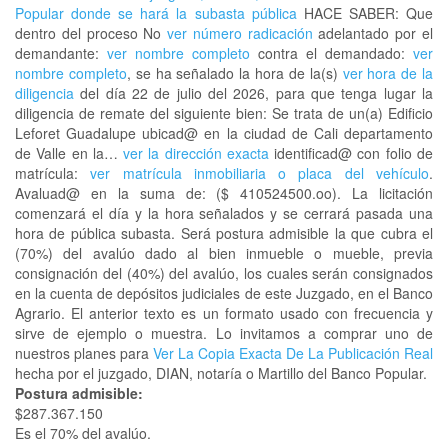
Popular donde se hará la subasta pública
HACE SABER: Que
dentro del proceso No
ver número radicación
adelantado por el
demandante:
ver nombre completo
contra el demandado:
ver
nombre completo
, se ha señalado la hora de la(s)
ver hora de la
diligencia
del día 22 de julio del 2026, para que tenga lugar la
diligencia de remate del siguiente bien: Se trata de un(a) Edificio
Leforet Guadalupe ubicad@ en la ciudad de Cali departamento
de Valle en la…
ver la dirección exacta
identificad@ con folio de
matrícula:
ver matrícula inmobiliaria o placa del vehículo
.
Avaluad@ en la suma de: ($ 410524500.oo). La licitación
comenzará el día y la hora señalados y se cerrará pasada una
hora de pública subasta. Será postura admisible la que cubra el
(70%) del avalúo dado al bien inmueble o mueble, previa
consignación del (40%) del avalúo, los cuales serán consignados
en la cuenta de depósitos judiciales de este Juzgado, en el Banco
Agrario. El anterior texto es un formato usado con frecuencia y
sirve de ejemplo o muestra. Lo invitamos a comprar uno de
nuestros planes para
Ver La Copia Exacta De La Publicación Real
hecha por el juzgado, DIAN, notaría o Martillo del Banco Popular.
Postura admisible:
$287.367.150
Es el 70% del avalúo.