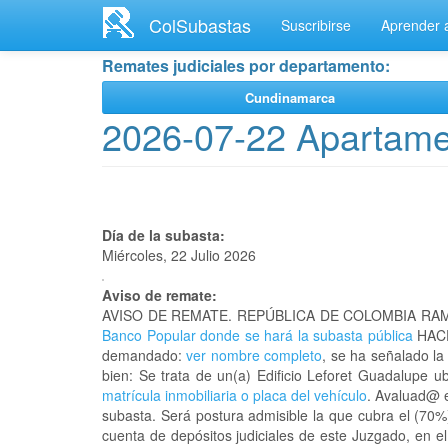
Ir
ColSubastas
Suscribirse
Aprender a
al
contenido
Remates judiciales por departamento:
principal
Cundinamarca
2026-07-22 Apartamen
Día de la subasta:
Miércoles, 22 Julio 2026
Aviso de remate:
AVISO DE REMATE. REPÚBLICA DE COLOMBIA RAM
Banco Popular donde se hará la subasta pública
HACE
demandado:
ver nombre completo
, se ha señalado la
bien: Se trata de un(a) Edificio Leforet Guadalupe
matrícula inmobiliaria o placa del vehículo
. Avaluad@ e
subasta. Será postura admisible la que cubra el (70%
cuenta de depósitos judiciales de este Juzgado, en e