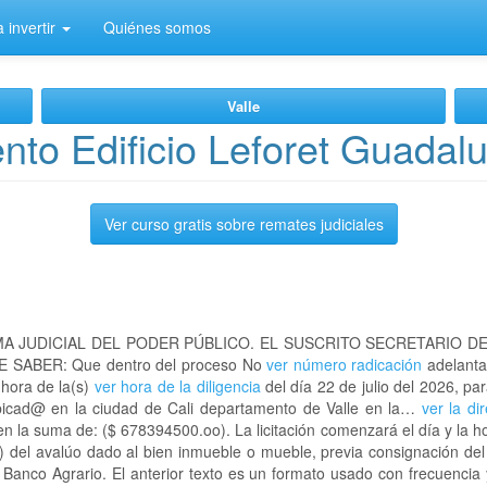
 invertir
Quiénes somos
Valle
to Edificio Leforet Guadal
Ver curso gratis sobre remates judiciales
A JUDICIAL DEL PODER PÚBLICO. EL SUSCRITO SECRETARIO D
 SABER: Que dentro del proceso No
ver número radicación
adelanta
 hora de la(s)
ver hora de la diligencia
del día 22 de julio del 2026, par
 ubicad@ en la ciudad de Cali departamento de Valle en la…
ver la di
n la suma de: ($ 678394500.oo). La licitación comenzará el día y la 
) del avalúo dado al bien inmueble o mueble, previa consignación del
l Banco Agrario. El anterior texto es un formato usado con frecuencia