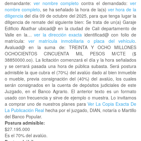
demandante:
ver nombre completo
contra el demandado:
ver
nombre completo
, se ha señalado la hora de la(s)
ver hora de la
diligencia
del día 09 de octubre del 2025, para que tenga lugar la
diligencia de remate del siguiente bien: Se trata de un(a) Garaje
Edificio Abathar ubicad@ en la ciudad de Cali departamento de
Valle en la…
ver la dirección exacta
identificad@ con folio de
matrícula:
ver matrícula inmobiliaria o placa del vehículo
.
Avaluad@ en la suma de: TREINTA Y OCHO MILLONES
OCHOCIENTOS CINCUENTA MIL PESOS M/CTE ($
38850000.oo). La licitación comenzará el día y la hora señalados
y se cerrará pasada una hora de pública subasta. Será postura
admisible la que cubra el (70%) del avalúo dado al bien inmueble
o mueble, previa consignación del (40%) del avalúo, los cuales
serán consignados en la cuenta de depósitos judiciales de este
Juzgado, en el Banco Agrario. El anterior texto es un formato
usado con frecuencia y sirve de ejemplo o muestra. Lo invitamos
a comprar uno de nuestros planes para
Ver La Copia Exacta De
La Publicación Real
hecha por el juzgado, DIAN, notaría o Martillo
del Banco Popular.
Postura admisible:
$27.195.000
Es el 70% del avalúo.