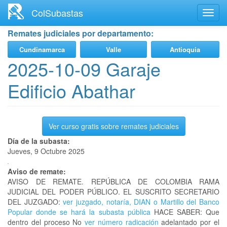
Ir
ColSubastas
Toggl
al
navig
contenido
Remates judiciales por departamento:
principal
Cundinamarca
Valle
Antioquia
2025-10-09 Garaje
Edificio Abathar
Ver curso gratis sobre remates judiciales
Día de la subasta:
Jueves, 9 Octubre 2025
Aviso de remate:
AVISO DE REMATE. REPÚBLICA DE COLOMBIA RAMA
JUDICIAL DEL PODER PÚBLICO. EL SUSCRITO SECRETARIO
DEL JUZGADO:
ver juzgado, notaría, DIAN o Martillo del Banco
Popular donde se hará la subasta pública
HACE SABER: Que
dentro del proceso No
ver número radicación
adelantado por el