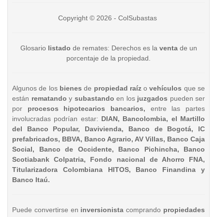
Copyright © 2026 - ColSubastas
Glosario
listado
de remates: Derechos es la
venta
de un
porcentaje de la propiedad.
Algunos de los
bienes
de
propiedad raíz
o
vehículos
que se
están
rematando
y
subastando
en los
juzgados
pueden ser
por
procesos hipotecarios bancarios,
entre las partes
involucradas podrían estar:
DIAN, Bancolombia, el Martillo
del Banco Popular, Davivienda, Banco de Bogotá, IC
prefabricados, BBVA, Banco Agrario, AV Villas, Banco Caja
Social, Banco de Occidente, Banco Pichincha, Banco
Scotiabank Colpatria, Fondo nacional de Ahorro FNA,
Titularizadora Colombiana HITOS, Banco Finandina y
Banco Itaú.
Puede convertirse en
inversionista
comprando
propiedades