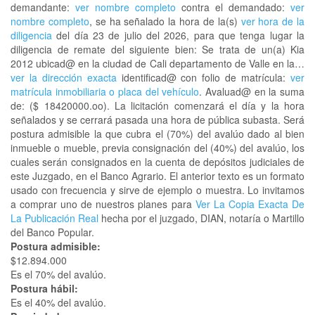
demandante:
ver nombre completo
contra el demandado:
ver
nombre completo
, se ha señalado la hora de la(s)
ver hora de la
diligencia
del día 23 de julio del 2026, para que tenga lugar la
diligencia de remate del siguiente bien: Se trata de un(a) Kia
2012 ubicad@ en la ciudad de Cali departamento de Valle en la…
ver la dirección exacta
identificad@ con folio de matrícula:
ver
matrícula inmobiliaria o placa del vehículo
. Avaluad@ en la suma
de: ($ 18420000.oo). La licitación comenzará el día y la hora
señalados y se cerrará pasada una hora de pública subasta. Será
postura admisible la que cubra el (70%) del avalúo dado al bien
inmueble o mueble, previa consignación del (40%) del avalúo, los
cuales serán consignados en la cuenta de depósitos judiciales de
este Juzgado, en el Banco Agrario. El anterior texto es un formato
usado con frecuencia y sirve de ejemplo o muestra. Lo invitamos
a comprar uno de nuestros planes para
Ver La Copia Exacta De
La Publicación Real
hecha por el juzgado, DIAN, notaría o Martillo
del Banco Popular.
Postura admisible:
$12.894.000
Es el 70% del avalúo.
Postura hábil:
Es el 40% del avalúo.