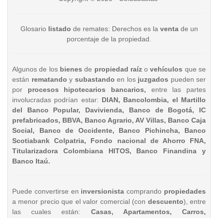
Glosario
listado
de remates: Derechos es la
venta
de un
porcentaje de la propiedad.
Algunos de los
bienes
de
propiedad raíz
o
vehículos
que se
están
rematando
y
subastando
en los
juzgados
pueden ser
por
procesos hipotecarios bancarios,
entre las partes
involucradas podrían estar:
DIAN, Bancolombia, el Martillo
del Banco Popular, Davivienda, Banco de Bogotá, IC
prefabricados, BBVA, Banco Agrario, AV Villas, Banco Caja
Social, Banco de Occidente, Banco Pichincha, Banco
Scotiabank Colpatria, Fondo nacional de Ahorro FNA,
Titularizadora Colombiana HITOS, Banco Finandina y
Banco Itaú.
Puede convertirse en
inversionista
comprando
propiedades
a menor precio que el valor comercial (con
descuento
), entre
las cuales están:
Casas, Apartamentos, Carros,