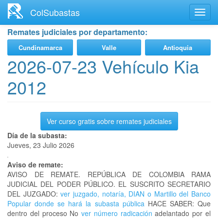
Ir
ColSubastas
Toggl
al
navig
contenido
Remates judiciales por departamento:
principal
Cundinamarca
Valle
Antioquia
2026-07-23 Vehículo Kia
2012
Ver curso gratis sobre remates judiciales
Día de la subasta:
Jueves, 23 Julio 2026
Aviso de remate:
AVISO DE REMATE. REPÚBLICA DE COLOMBIA RAMA
JUDICIAL DEL PODER PÚBLICO. EL SUSCRITO SECRETARIO
DEL JUZGADO:
ver juzgado, notaría, DIAN o Martillo del Banco
Popular donde se hará la subasta pública
HACE SABER: Que
dentro del proceso No
ver número radicación
adelantado por el