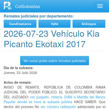
Ir
ColSubastas
Toggl
al
navig
contenido
Remates judiciales por departamento:
principal
Cundinamarca
Valle
Antioquia
2026-07-23 Vehículo Kia
Picanto Ekotaxi 2017
Ver curso gratis sobre remates judiciales
Día de la subasta:
Jueves, 23 Julio 2026
Aviso de remate:
AVISO DE REMATE. REPÚBLICA DE COLOMBIA RAMA
JUDICIAL DEL PODER PÚBLICO. EL SUSCRITO SECRETARIO
DEL JUZGADO:
ver juzgado, notaría, DIAN o Martillo del Banco
Popular donde se hará la subasta pública
HACE SABER: Que
dentro del proceso No
ver número radicación
adelantado por el