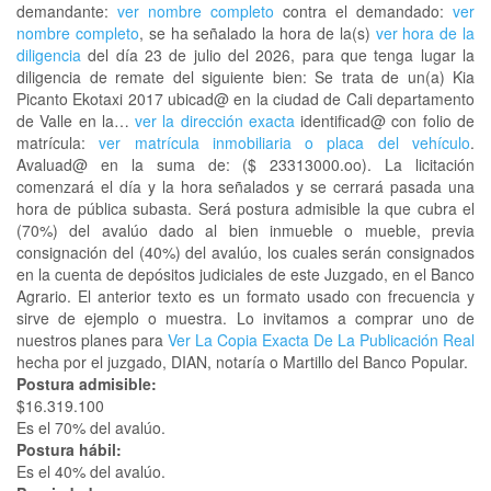
demandante:
ver nombre completo
contra el demandado:
ver
nombre completo
, se ha señalado la hora de la(s)
ver hora de la
diligencia
del día 23 de julio del 2026, para que tenga lugar la
diligencia de remate del siguiente bien: Se trata de un(a) Kia
Picanto Ekotaxi 2017 ubicad@ en la ciudad de Cali departamento
de Valle en la…
ver la dirección exacta
identificad@ con folio de
matrícula:
ver matrícula inmobiliaria o placa del vehículo
.
Avaluad@ en la suma de: ($ 23313000.oo). La licitación
comenzará el día y la hora señalados y se cerrará pasada una
hora de pública subasta. Será postura admisible la que cubra el
(70%) del avalúo dado al bien inmueble o mueble, previa
consignación del (40%) del avalúo, los cuales serán consignados
en la cuenta de depósitos judiciales de este Juzgado, en el Banco
Agrario. El anterior texto es un formato usado con frecuencia y
sirve de ejemplo o muestra. Lo invitamos a comprar uno de
nuestros planes para
Ver La Copia Exacta De La Publicación Real
hecha por el juzgado, DIAN, notaría o Martillo del Banco Popular.
Postura admisible:
$16.319.100
Es el 70% del avalúo.
Postura hábil:
Es el 40% del avalúo.