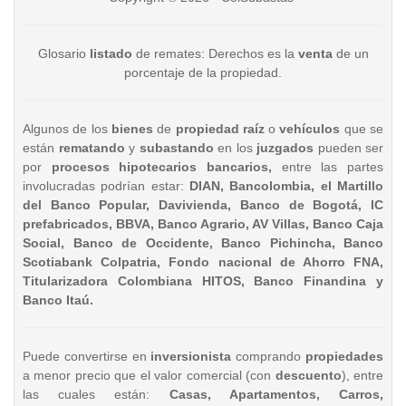
Glosario
listado
de remates: Derechos es la
venta
de un
porcentaje de la propiedad.
Algunos de los
bienes
de
propiedad raíz
o
vehículos
que se
están
rematando
y
subastando
en los
juzgados
pueden ser
por
procesos hipotecarios bancarios,
entre las partes
involucradas podrían estar:
DIAN, Bancolombia, el Martillo
del Banco Popular, Davivienda, Banco de Bogotá, IC
prefabricados, BBVA, Banco Agrario, AV Villas, Banco Caja
Social, Banco de Occidente, Banco Pichincha, Banco
Scotiabank Colpatria, Fondo nacional de Ahorro FNA,
Titularizadora Colombiana HITOS, Banco Finandina y
Banco Itaú.
Puede convertirse en
inversionista
comprando
propiedades
a menor precio que el valor comercial (con
descuento
), entre
las cuales están:
Casas, Apartamentos, Carros,