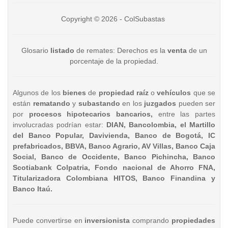
Copyright © 2026 - ColSubastas
Glosario
listado
de remates: Derechos es la
venta
de un
porcentaje de la propiedad.
Algunos de los
bienes
de
propiedad raíz
o
vehículos
que se
están
rematando
y
subastando
en los
juzgados
pueden ser
por
procesos hipotecarios bancarios,
entre las partes
involucradas podrían estar:
DIAN, Bancolombia, el Martillo
del Banco Popular, Davivienda, Banco de Bogotá, IC
prefabricados, BBVA, Banco Agrario, AV Villas, Banco Caja
Social, Banco de Occidente, Banco Pichincha, Banco
Scotiabank Colpatria, Fondo nacional de Ahorro FNA,
Titularizadora Colombiana HITOS, Banco Finandina y
Banco Itaú.
Puede convertirse en
inversionista
comprando
propiedades