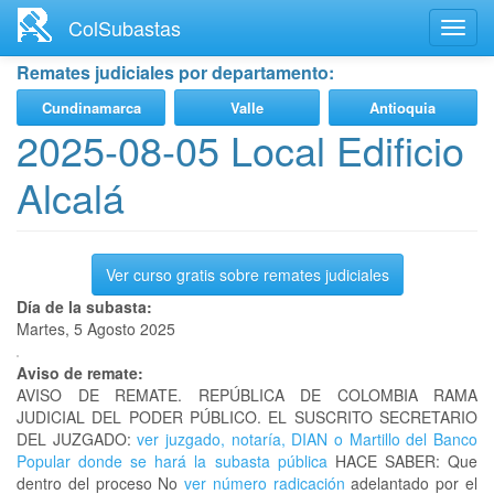
Ir
ColSubastas
Toggl
al
navig
contenido
Remates judiciales por departamento:
principal
Cundinamarca
Valle
Antioquia
2025-08-05 Local Edificio
Alcalá
Ver curso gratis sobre remates judiciales
Día de la subasta:
Martes, 5 Agosto 2025
Aviso de remate:
AVISO DE REMATE. REPÚBLICA DE COLOMBIA RAMA
JUDICIAL DEL PODER PÚBLICO. EL SUSCRITO SECRETARIO
DEL JUZGADO:
ver juzgado, notaría, DIAN o Martillo del Banco
Popular donde se hará la subasta pública
HACE SABER: Que
dentro del proceso No
ver número radicación
adelantado por el