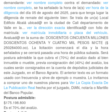
demandante:
ver nombre completo
contra el demandado:
ver
nombre completo
, se ha señalado la hora de la(s)
ver hora de la
diligencia
del día 05 de agosto del 2025, para que tenga lugar la
diligencia de remate del siguiente bien: Se trata de un(a) Local
Edificio Alcalá ubicad@ en la ciudad de Cali departamento de
Valle en la…
ver la dirección exacta
identificad@ con folio de
matrícula:
ver matrícula inmobiliaria o placa del vehículo
.
Avaluad@ en la suma de: DOSCIENTOS CINCUENTA MILLONES
DOSCIENTOS OCHENTA Y CUATRO MIL PESOS M/CTE ($
250284000.oo). La licitación comenzará el día y la hora
señalados y se cerrará pasada una hora de pública subasta. Será
postura admisible la que cubra el (70%) del avalúo dado al bien
inmueble o mueble, previa consignación del (40%) del avalúo, los
cuales serán consignados en la cuenta de depósitos judiciales de
este Juzgado, en el Banco Agrario. El anterior texto es un formato
usado con frecuencia y sirve de ejemplo o muestra. Lo invitamos
a comprar uno de nuestros planes para
Ver La Copia Exacta De
La Publicación Real
hecha por el juzgado, DIAN, notaría o Martillo
del Banco Popular.
Postura admisible:
$175.198.800
Es el 70% del avalúo.