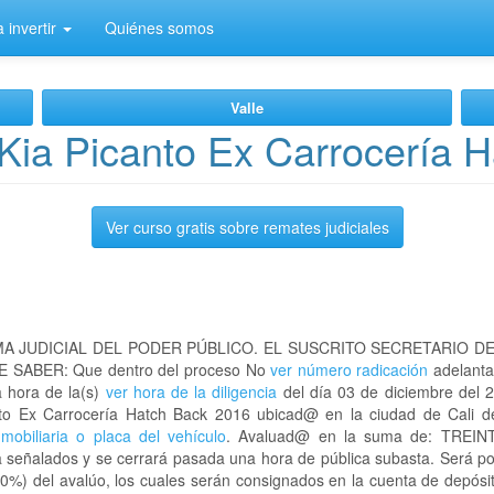
 invertir
Quiénes somos
Valle
Kia Picanto Ex Carrocería 
Ver curso gratis sobre remates judiciales
A JUDICIAL DEL PODER PÚBLICO. EL SUSCRITO SECRETARIO D
 SABER: Que dentro del proceso No
ver número radicación
adelanta
a hora de la(s)
ver hora de la diligencia
del día 03 de diciembre del 2
canto Ex Carrocería Hatch Back 2016 ubicad@ en la ciudad de Cali
nmobiliaria o placa del vehículo
. Avaluad@ en la suma de: TREI
ra señalados y se cerrará pasada una hora de pública subasta. Será po
0%) del avalúo, los cuales serán consignados en la cuenta de depósit