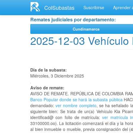
Ir
ColSubastas
Suscribirse
Aprender a
al
contenido
Remates judiciales por departamento:
principal
Cundinamarca
2025-12-03 Vehículo 
Día de la subasta:
Miércoles, 3 Diciembre 2025
Aviso de remate:
AVISO DE REMATE. REPÚBLICA DE COLOMBIA RAM
Banco Popular donde se hará la subasta pública
HACE
demandado:
ver nombre completo
, se ha señalado l
siguiente bien: Se trata de un(a) Vehículo Kia Pi
identificad@ con folio de matrícula:
ver matrícula i
33100000.oo). La licitación comenzará el día y la ho
al bien inmueble o mueble, previa consignación del (4