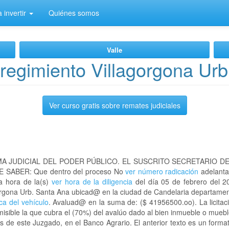
 invertir
Quiénes somos
Valle
egimiento Villagorgona Urb
Ver curso gratis sobre remates judiciales
A JUDICIAL DEL PODER PÚBLICO. EL SUSCRITO SECRETARIO D
 SABER: Que dentro del proceso No
ver número radicación
adelanta
a hora de la(s)
ver hora de la diligencia
del día 05 de febrero del 20
agorgona Urb. Santa Ana ubicad@ en la ciudad de Candelaria departame
aca del vehículo
. Avaluad@ en la suma de: ($ 41956500.oo). La licitac
sible la que cubra el (70%) del avalúo dado al bien inmueble o mueble
s de este Juzgado, en el Banco Agrario. El anterior texto es un form