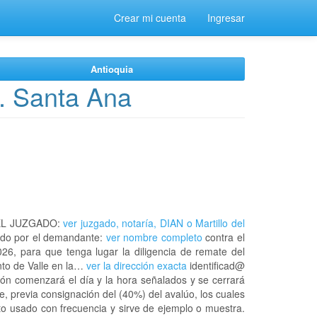
Crear mi cuenta
Ingresar
Antioquia
. Santa Ana
EL JUZGADO:
ver juzgado, notaría, DIAN o Martillo del
do por el demandante:
ver nombre completo
contra el
26, para que tenga lugar la diligencia de remate del
nto de Valle en la…
ver la dirección exacta
identificad@
ión comenzará el día y la hora señalados y se cerrará
, previa consignación del (40%) del avalúo, los cuales
ato usado con frecuencia y sirve de ejemplo o muestra.