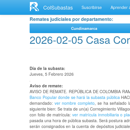
Ir
ColSubastas
Suscribirse
Aprender a
al
contenido
Remates judiciales por departamento:
principal
Cundinamarca
2026-02-05 Casa Corr
Día de la subasta:
Jueves, 5 Febrero 2026
Aviso de remate:
AVISO DE REMATE. REPÚBLICA DE COLOMBIA RAM
Banco Popular donde se hará la subasta pública
HACE
demandado:
ver nombre completo
, se ha señalado l
siguiente bien: Se trata de un(a) Corregimiento Vill
con folio de matrícula:
ver matrícula inmobiliaria o pl
pasada una hora de pública subasta. Será postura admi
serán consignados en la cuenta de depósitos judiciale