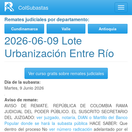
Ir
ColSubastas
Toggl
al
navig
contenido
Remates judiciales por departamento:
principal
Cundinamarca
Valle
Antioquia
2026-06-09 Lote
Urbanización Entre Río
Ver curso gratis sobre remates judiciales
Día de la subasta:
Martes, 9 Junio 2026
Aviso de remate:
AVISO DE REMATE. REPÚBLICA DE COLOMBIA RAMA
JUDICIAL DEL PODER PÚBLICO. EL SUSCRITO SECRETARIO
DEL JUZGADO:
ver juzgado, notaría, DIAN o Martillo del Banco
Popular donde se hará la subasta pública
HACE SABER: Que
dentro del proceso No
ver número radicación
adelantado por el