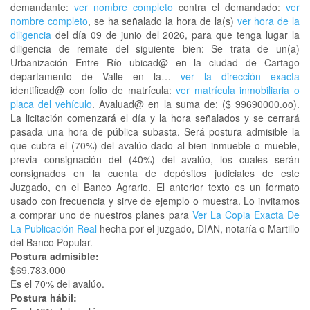
demandante:
ver nombre completo
contra el demandado:
ver
nombre completo
, se ha señalado la hora de la(s)
ver hora de la
diligencia
del día 09 de junio del 2026, para que tenga lugar la
diligencia de remate del siguiente bien: Se trata de un(a)
Urbanización Entre Río ubicad@ en la ciudad de Cartago
departamento de Valle en la…
ver la dirección exacta
identificad@ con folio de matrícula:
ver matrícula inmobiliaria o
placa del vehículo
. Avaluad@ en la suma de: ($ 99690000.oo).
La licitación comenzará el día y la hora señalados y se cerrará
pasada una hora de pública subasta. Será postura admisible la
que cubra el (70%) del avalúo dado al bien inmueble o mueble,
previa consignación del (40%) del avalúo, los cuales serán
consignados en la cuenta de depósitos judiciales de este
Juzgado, en el Banco Agrario. El anterior texto es un formato
usado con frecuencia y sirve de ejemplo o muestra. Lo invitamos
a comprar uno de nuestros planes para
Ver La Copia Exacta De
La Publicación Real
hecha por el juzgado, DIAN, notaría o Martillo
del Banco Popular.
Postura admisible:
$69.783.000
Es el 70% del avalúo.
Postura hábil: